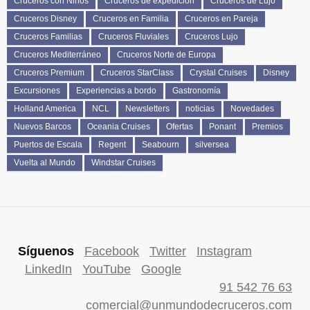
Cruceros con Niños
Cruceros de expedición
Cruceros de Lujo
Cruceros Disney
Cruceros en Familia
Cruceros en Pareja
Cruceros Familias
Cruceros Fluviales
Cruceros Lujo
Cruceros Mediterráneo
Cruceros Norte de Europa
Cruceros Premium
Cruceros StarClass
Crystal Cruises
Disney
Excursiones
Experiencias a bordo
Gastronomía
Holland America
NCL
Newsletters
noticias
Novedades
Nuevos Barcos
Oceania Cruises
Ofertas
Ponant
Premios
Puertos de Escala
Regent
Seabourn
silversea
Vuelta al Mundo
Windstar Cruises
Síguenos
Facebook
Twitter
Instagram
LinkedIn
YouTube
Google
91 542 76 63
comercial@unmundodecruceros.com