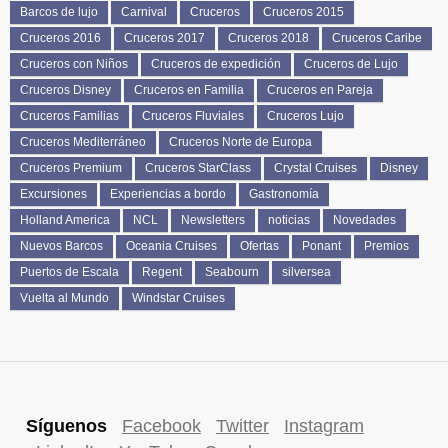
Barcos de lujo
Carnival
Cruceros
Cruceros 2015
Cruceros 2016
Cruceros 2017
Cruceros 2018
Cruceros Caribe
Cruceros con Niños
Cruceros de expedición
Cruceros de Lujo
Cruceros Disney
Cruceros en Familia
Cruceros en Pareja
Cruceros Familias
Cruceros Fluviales
Cruceros Lujo
Cruceros Mediterráneo
Cruceros Norte de Europa
Cruceros Premium
Cruceros StarClass
Crystal Cruises
Disney
Excursiones
Experiencias a bordo
Gastronomía
Holland America
NCL
Newsletters
noticias
Novedades
Nuevos Barcos
Oceania Cruises
Ofertas
Ponant
Premios
Puertos de Escala
Regent
Seabourn
silversea
Vuelta al Mundo
Windstar Cruises
Síguenos
Facebook
Twitter
Instagram