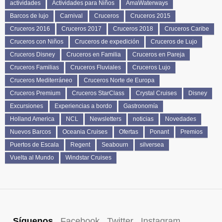
actividades
Actividades para Niños
AmaWaterways
Barcos de lujo
Carnival
Cruceros
Cruceros 2015
Cruceros 2016
Cruceros 2017
Cruceros 2018
Cruceros Caribe
Cruceros con Niños
Cruceros de expedición
Cruceros de Lujo
Cruceros Disney
Cruceros en Familia
Cruceros en Pareja
Cruceros Familias
Cruceros Fluviales
Cruceros Lujo
Cruceros Mediterráneo
Cruceros Norte de Europa
Cruceros Premium
Cruceros StarClass
Crystal Cruises
Disney
Excursiones
Experiencias a bordo
Gastronomía
Holland America
NCL
Newsletters
noticias
Novedades
Nuevos Barcos
Oceania Cruises
Ofertas
Ponant
Premios
Puertos de Escala
Regent
Seabourn
silversea
Vuelta al Mundo
Windstar Cruises
Síguenos
Facebook
Twitter
Instagram