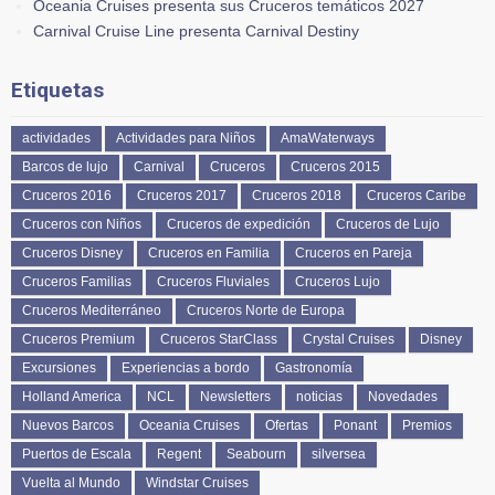
Oceania Cruises presenta sus Cruceros temáticos 2027
Carnival Cruise Line presenta Carnival Destiny
Etiquetas
actividades
Actividades para Niños
AmaWaterways
Barcos de lujo
Carnival
Cruceros
Cruceros 2015
Cruceros 2016
Cruceros 2017
Cruceros 2018
Cruceros Caribe
Cruceros con Niños
Cruceros de expedición
Cruceros de Lujo
Cruceros Disney
Cruceros en Familia
Cruceros en Pareja
Cruceros Familias
Cruceros Fluviales
Cruceros Lujo
Cruceros Mediterráneo
Cruceros Norte de Europa
Cruceros Premium
Cruceros StarClass
Crystal Cruises
Disney
Excursiones
Experiencias a bordo
Gastronomía
Holland America
NCL
Newsletters
noticias
Novedades
Nuevos Barcos
Oceania Cruises
Ofertas
Ponant
Premios
Puertos de Escala
Regent
Seabourn
silversea
Vuelta al Mundo
Windstar Cruises