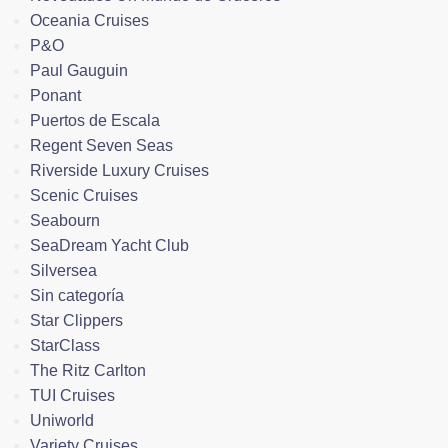
Oceania Cruises
P&O
Paul Gauguin
Ponant
Puertos de Escala
Regent Seven Seas
Riverside Luxury Cruises
Scenic Cruises
Seabourn
SeaDream Yacht Club
Silversea
Sin categoría
Star Clippers
StarClass
The Ritz Carlton
TUI Cruises
Uniworld
Variety Cruises