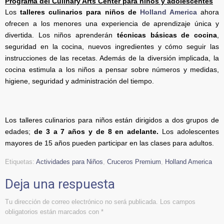
Programa del Culinary Arts Center para niños y adolescentes
Los
talleres culinarios para niños de
Holland America
ahora
ofrecen a los menores una experiencia de aprendizaje única y
divertida. Los niños aprenderán
técnicas básicas de cocina
,
seguridad en la cocina, nuevos ingredientes y cómo seguir las
instrucciones de las recetas. Además de la diversión implicada, la
cocina estimula a los niños a pensar sobre números y medidas,
higiene, seguridad y administración del tiempo.
Los talleres culinarios para niños están dirigidos a dos grupos de
edades;
de 3 a 7 años y de 8 en adelante.
Los adolescentes
mayores de 15 años pueden participar en las clases para adultos.
Etiquetas:
Actividades para Niños
,
Cruceros Premium
,
Holland America
Deja una respuesta
Tu dirección de correo electrónico no será publicada.
Los campos
obligatorios están marcados con
*