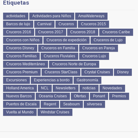
Etiquetas
actividades
Actividades para Niños
AmaWaterways
Barcos de lujo
Carnival
Cruceros
Cruceros 2015
Cruceros 2016
Cruceros 2017
Cruceros 2018
Cruceros Caribe
Cruceros con Niños
Cruceros de expedición
Cruceros de Lujo
Cruceros Disney
Cruceros en Familia
Cruceros en Pareja
Cruceros Familias
Cruceros Fluviales
Cruceros Lujo
Cruceros Mediterráneo
Cruceros Norte de Europa
Cruceros Premium
Cruceros StarClass
Crystal Cruises
Disney
Excursiones
Experiencias a bordo
Gastronomía
Holland America
NCL
Newsletters
noticias
Novedades
Nuevos Barcos
Oceania Cruises
Ofertas
Ponant
Premios
Puertos de Escala
Regent
Seabourn
silversea
Vuelta al Mundo
Windstar Cruises