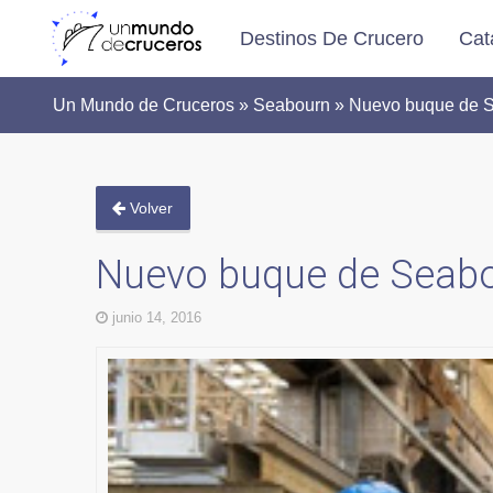
Destinos De Crucero
Cat
Un Mundo de Cruceros » Seabourn » Nuevo buque de S
Volver
Nuevo buque de Seabo
junio 14, 2016