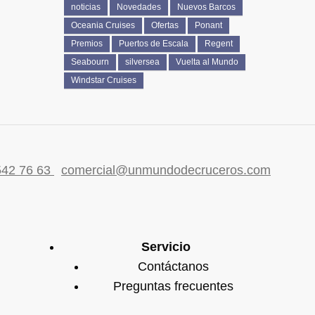
noticias
Novedades
Nuevos Barcos
Oceania Cruises
Ofertas
Ponant
Premios
Puertos de Escala
Regent
Seabourn
silversea
Vuelta al Mundo
Windstar Cruises
542 76 63
comercial@unmundodecruceros.com
Servicio
Contáctanos
Preguntas frecuentes