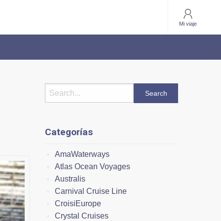
Mi viaje
Categorías
AmaWaterways
Atlas Ocean Voyages
Australis
Carnival Cruise Line
CroisiEurope
Crystal Cruises