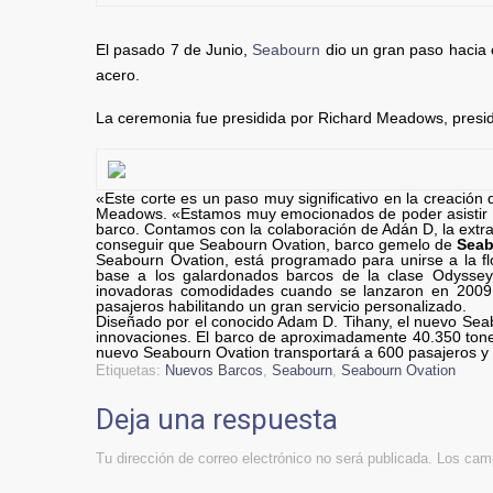
El pasado 7 de Junio,
Seabourn
dio un gran paso hacia 
acero.
La ceremonia fue presidida por Richard Meadows, preside
«Este corte es un paso muy significativo en la creación 
Meadows. «Estamos muy emocionados de poder asistir a 
barco. Contamos con la colaboración de Adán D, la extrao
conseguir que Seabourn Ovation, barco gemelo de
Seab
Seabourn Ovation, está programado para unirse a la f
base a los galardonados barcos de la clase Odyssey,
inovadoras comodidades cuando se lanzaron en 2009 
pasajeros habilitando un gran servicio personalizado.
Diseñado por el conocido Adam D. Tihany, el nuevo Seab
innovaciones. El barco de aproximadamente 40.350 tonel
nuevo Seabourn Ovation transportará a 600 pasajeros y 
Etiquetas:
Nuevos Barcos
,
Seabourn
,
Seabourn Ovation
Deja una respuesta
Tu dirección de correo electrónico no será publicada.
Los camp