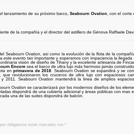
el lanzamiento de su próximo barco,
Seabourn Ovation
, con el corte
nte de la compañía y el director del astillero de Génova Raffaele Dav
del Seabourn Ovation, así como la evolución de la flota de la compañí
este evento tan importante y esperamos con impaciencia la llegada 
rdinaria visión de diseño de Tihany y la excelente artesanía de Fincan
ourn Encore
sea el barco de ultra lujo más hermoso jamás construid
lota en
primavera de 2018
. Seabourn Ovation se expandirá y se con
 que revolucionaron los cruceros de ultra lujo con espaciosos ca
y 2011. Seabourn Ovation mantendrá la linea de amplios espacios
ourn Ovation se caracterizará por los modernos diseños de los eleme
adas dispondrá de una cubierta adicional y áreas públicas con mas e
cada una de las suites dispondrá de balcón.
os obligatorios están marcados con
*