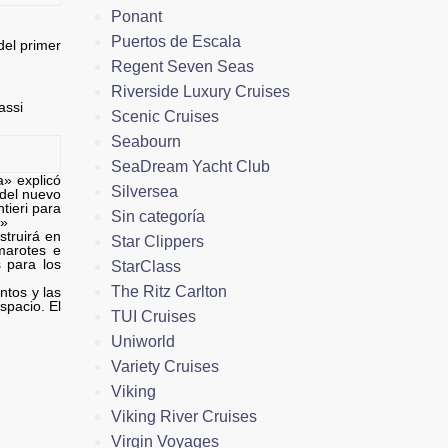
Ponant
Puertos de Escala
 del primer
Regent Seven Seas
Riverside Luxury Cruises
assi
Scenic Cruises
Seabourn
SeaDream Yacht Club
a» explicó
Silversea
del nuevo
tieri para
Sin categoría
o»
struirá en
Star Clippers
marotes e
 para los
StarClass
The Ritz Carlton
ntos y las
spacio. El
TUI Cruises
Uniworld
Variety Cruises
Viking
Viking River Cruises
Virgin Voyages