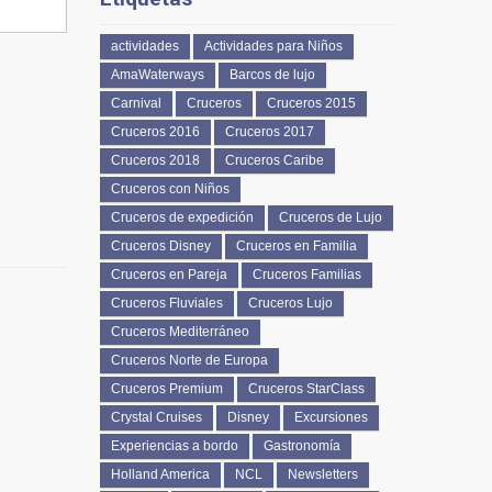
actividades
Actividades para Niños
AmaWaterways
Barcos de lujo
Carnival
Cruceros
Cruceros 2015
Cruceros 2016
Cruceros 2017
Cruceros 2018
Cruceros Caribe
Cruceros con Niños
Cruceros de expedición
Cruceros de Lujo
Cruceros Disney
Cruceros en Familia
Cruceros en Pareja
Cruceros Familias
Cruceros Fluviales
Cruceros Lujo
Cruceros Mediterráneo
Cruceros Norte de Europa
Cruceros Premium
Cruceros StarClass
Crystal Cruises
Disney
Excursiones
Experiencias a bordo
Gastronomía
Holland America
NCL
Newsletters