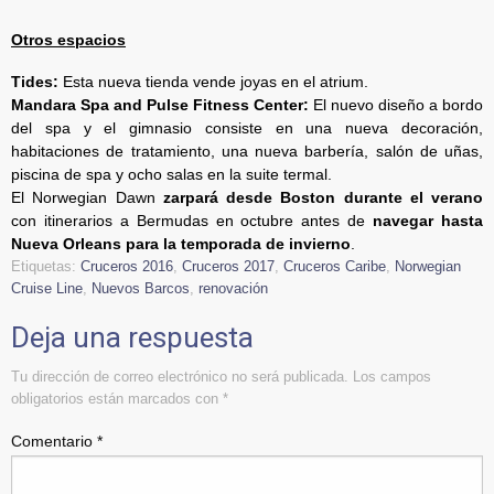
Otros espacios
Tides:
Esta nueva tienda vende joyas en el atrium.
Mandara Spa and Pulse Fitness Center:
El nuevo diseño a bordo
del spa y el gimnasio consiste en una nueva decoración,
habitaciones de tratamiento, una nueva barbería, salón de uñas,
piscina de spa y ocho salas en la suite termal.
El Norwegian Dawn
zarpará desde Boston durante el verano
con itinerarios a Bermudas en octubre antes de
navegar hasta
Nueva Orleans para la temporada de invierno
.
Etiquetas:
Cruceros 2016
,
Cruceros 2017
,
Cruceros Caribe
,
Norwegian
Cruise Line
,
Nuevos Barcos
,
renovación
Deja una respuesta
Tu dirección de correo electrónico no será publicada.
Los campos
obligatorios están marcados con
*
Comentario
*