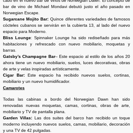
cabo en el nuevo bar de vinos de Norwegian Dawn. El concepto de
bar de vino de Michael Mondavi debutó justo el año pasado en
Norwegian Escape.
Sugarcane Mojito Bar:
Quince diferentes variedades de famosos
cócteles cubanos se servirán en la cubierta 13, al lado del nuevo
espacio para Moderno.
Bliss Lounge
: Spinnaker Lounge ha sido rediseñado para más
habitaciones y refrescado con nuevo mobiliario, moquetas y
barras.
Gatsby’s Champagne Bar
– Este espacio al estilo de los años 20
ahora tiene un nuevo mobiliario, suelos, luces decorativas, obras
de arte y velas inspiradas artísticamente.
Cigar Bar:
Este espacio ha recibido nuevos suelos, cortinas,
mobiliario y un nuevo humidificador.
Camarotes
Todas las cabinas a bordo del Norwegian Dawn han sido
renovadas nuevas moquetas, camas, cortinas, obras de arte,
mobiliario y TV de pantalla plana.
Garden Villas:
Las dos suites del barco han recibido un toque
moderno incluyendo nuevos suelos, camas, mobiliario, decoración
y una TV de 42 pulgadas.