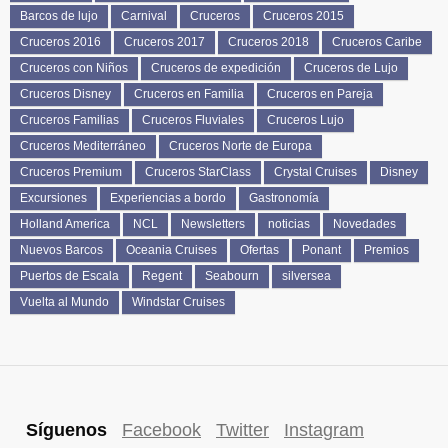
Barcos de lujo
Carnival
Cruceros
Cruceros 2015
Cruceros 2016
Cruceros 2017
Cruceros 2018
Cruceros Caribe
Cruceros con Niños
Cruceros de expedición
Cruceros de Lujo
Cruceros Disney
Cruceros en Familia
Cruceros en Pareja
Cruceros Familias
Cruceros Fluviales
Cruceros Lujo
Cruceros Mediterráneo
Cruceros Norte de Europa
Cruceros Premium
Cruceros StarClass
Crystal Cruises
Disney
Excursiones
Experiencias a bordo
Gastronomía
Holland America
NCL
Newsletters
noticias
Novedades
Nuevos Barcos
Oceania Cruises
Ofertas
Ponant
Premios
Puertos de Escala
Regent
Seabourn
silversea
Vuelta al Mundo
Windstar Cruises
Síguenos
Facebook
Twitter
Instagram