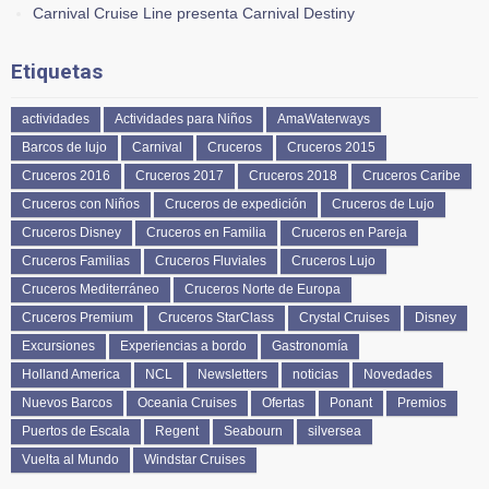
Carnival Cruise Line presenta Carnival Destiny
Etiquetas
actividades
Actividades para Niños
AmaWaterways
Barcos de lujo
Carnival
Cruceros
Cruceros 2015
Cruceros 2016
Cruceros 2017
Cruceros 2018
Cruceros Caribe
Cruceros con Niños
Cruceros de expedición
Cruceros de Lujo
Cruceros Disney
Cruceros en Familia
Cruceros en Pareja
Cruceros Familias
Cruceros Fluviales
Cruceros Lujo
Cruceros Mediterráneo
Cruceros Norte de Europa
Cruceros Premium
Cruceros StarClass
Crystal Cruises
Disney
Excursiones
Experiencias a bordo
Gastronomía
Holland America
NCL
Newsletters
noticias
Novedades
Nuevos Barcos
Oceania Cruises
Ofertas
Ponant
Premios
Puertos de Escala
Regent
Seabourn
silversea
Vuelta al Mundo
Windstar Cruises