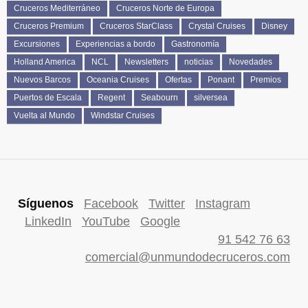
Cruceros Mediterráneo
Cruceros Norte de Europa
Cruceros Premium
Cruceros StarClass
Crystal Cruises
Disney
Excursiones
Experiencias a bordo
Gastronomía
Holland America
NCL
Newsletters
noticias
Novedades
Nuevos Barcos
Oceania Cruises
Ofertas
Ponant
Premios
Puertos de Escala
Regent
Seabourn
silversea
Vuelta al Mundo
Windstar Cruises
Síguenos
Facebook
Twitter
Instagram
LinkedIn
YouTube
Google
91 542 76 63
comercial@unmundodecruceros.com