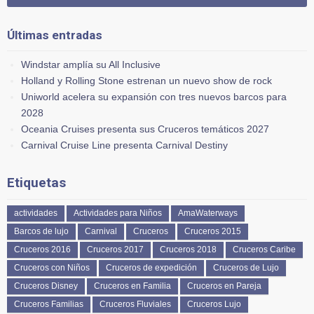
Últimas entradas
Windstar amplía su All Inclusive
Holland y Rolling Stone estrenan un nuevo show de rock
Uniworld acelera su expansión con tres nuevos barcos para
2028
Oceania Cruises presenta sus Cruceros temáticos 2027
Carnival Cruise Line presenta Carnival Destiny
Etiquetas
actividades
Actividades para Niños
AmaWaterways
Barcos de lujo
Carnival
Cruceros
Cruceros 2015
Cruceros 2016
Cruceros 2017
Cruceros 2018
Cruceros Caribe
Cruceros con Niños
Cruceros de expedición
Cruceros de Lujo
Cruceros Disney
Cruceros en Familia
Cruceros en Pareja
Cruceros Familias
Cruceros Fluviales
Cruceros Lujo