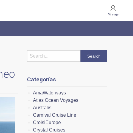
Mi viaje
áneo
Categorías
AmaWaterways
Atlas Ocean Voyages
Australis
Carnival Cruise Line
CroisiEurope
Crystal Cruises