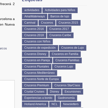
ofrecerá 2
actividades
Actividades para Niños
AmaWaterways
Barcos de lujo
arcelona a
Carnival
Cruceros
Cruceros 2015
z en Nueva
Cruceros 2016
Cruceros 2017
Cruceros 2018
Cruceros Caribe
Cruceros con Niños
Cruceros de expedición
Cruceros de Lujo
arcos
Cruceros Disney
Cruceros en Familia
Cruceros en Pareja
Cruceros Familias
Cruceros Fluviales
Cruceros Lujo
Cruceros Mediterráneo
Cruceros Norte de Europa
Cruceros Premium
Cruceros StarClass
Crystal Cruises
Disney
Excursiones
Experiencias a bordo
Gastronomía
Holland America
NCL
Newsletters