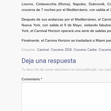
Livorno, Civitavecchia (Roma), Napoles, Dubrovnik, Co
cruceros de 7 noches por el Mediterráeno, con salida el 15
Después de sus andanzas por el Mediterráneo, el Carniv
Nueva York, con salida el 9 de Mayo, visitando fabulo
York, el Carnival Horizon operará una serie de salidas 
Finalmente, el Carniva Horizon se trasladará a Miami par
Etiquetas:
Carnival
,
Cruceros 2018
,
Cruceros Caribe
,
Crucero
Deja una respuesta
Tu dirección de correo electrónico no será publicada.
Los camp
Comentario
*