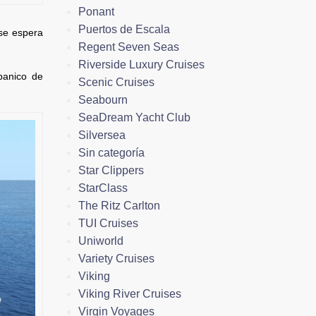
Ponant
Puertos de Escala
 se espera
Regent Seven Seas
Riverside Luxury Cruises
banico de
Scenic Cruises
Seabourn
SeaDream Yacht Club
Silversea
Sin categoría
Star Clippers
StarClass
The Ritz Carlton
TUI Cruises
Uniworld
Variety Cruises
Viking
Viking River Cruises
Virgin Voyages