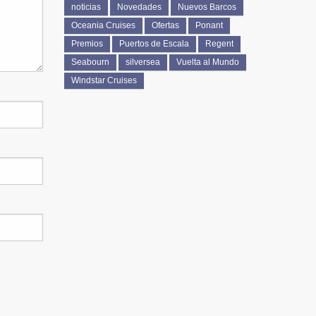
noticias
Novedades
Nuevos Barcos
Oceania Cruises
Ofertas
Ponant
Premios
Puertos de Escala
Regent
Seabourn
silversea
Vuelta al Mundo
Windstar Cruises