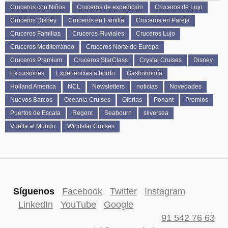
Cruceros con Niños
Cruceros de expedición
Cruceros de Lujo
Cruceros Disney
Cruceros en Familia
Cruceros en Pareja
Cruceros Familias
Cruceros Fluviales
Cruceros Lujo
Cruceros Mediterráneo
Cruceros Norte de Europa
Cruceros Premium
Cruceros StarClass
Crystal Cruises
Disney
Excursiones
Experiencias a bordo
Gastronomía
Holland America
NCL
Newsletters
noticias
Novedades
Nuevos Barcos
Oceania Cruises
Ofertas
Ponant
Premios
Puertos de Escala
Regent
Seabourn
silversea
Vuelta al Mundo
Windstar Cruises
Síguenos
Facebook
Twitter
Instagram
LinkedIn
YouTube
Google
91 542 76 63