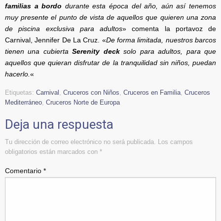
familias a bordo
durante esta época del año, aún así tenemos
muy presente el punto de vista de aquellos que quieren una zona
de piscina exclusiva para adultos
» comenta la portavoz de
Carnival, Jennifer De La Cruz. «
De forma limitada, nuestros barcos
tienen una cubierta
Serenity deck
solo para adultos, para que
aquellos que quieran disfrutar de la tranquilidad sin niños, puedan
hacerlo.
«
Etiquetas:
Carnival
,
Cruceros con Niños
,
Cruceros en Familia
,
Cruceros
Mediterráneo
,
Cruceros Norte de Europa
Deja una respuesta
Tu dirección de correo electrónico no será publicada.
Los campos
obligatorios están marcados con
*
Comentario
*