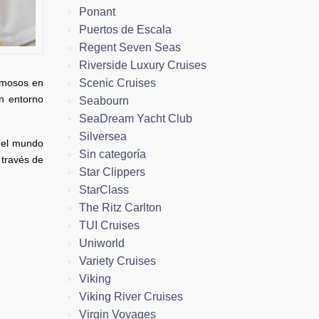
Ponant
Puertos de Escala
Regent Seven Seas
Riverside Luxury Cruises
Scenic Cruises
amosos en
un entorno
Seabourn
SeaDream Yacht Club
Silversea
del mundo
Sin categoría
 través de
Star Clippers
StarClass
The Ritz Carlton
TUI Cruises
Uniworld
Variety Cruises
Viking
Viking River Cruises
Virgin Voyages