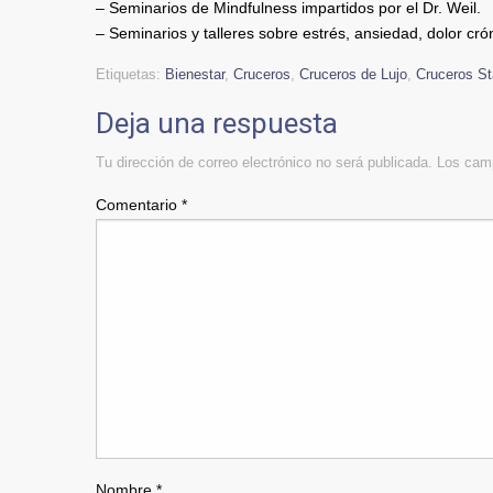
– Seminarios de Mindfulness impartidos por el Dr. Weil.
– Seminarios y talleres sobre estrés, ansiedad, dolor cró
Etiquetas:
Bienestar
,
Cruceros
,
Cruceros de Lujo
,
Cruceros St
Deja una respuesta
Tu dirección de correo electrónico no será publicada.
Los camp
Comentario
*
Nombre
*