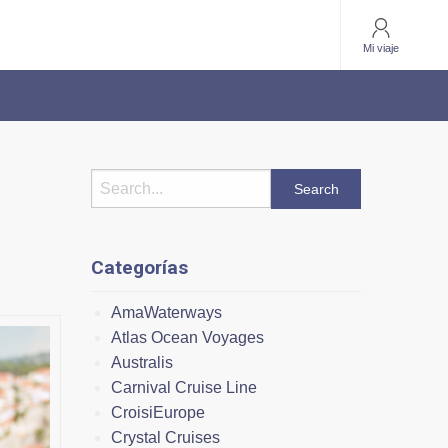
Mi viaje
Categorías
AmaWaterways
Atlas Ocean Voyages
Australis
Carnival Cruise Line
CroisiEurope
Crystal Cruises