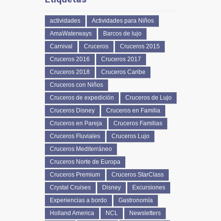
actividades
Actividades para Niños
AmaWaterways
Barcos de lujo
Carnival
Cruceros
Cruceros 2015
Cruceros 2016
Cruceros 2017
Cruceros 2018
Cruceros Caribe
Cruceros con Niños
Cruceros de expedición
Cruceros de Lujo
Cruceros Disney
Cruceros en Familia
Cruceros en Pareja
Cruceros Familias
Cruceros Fluviales
Cruceros Lujo
Cruceros Mediterráneo
Cruceros Norte de Europa
Cruceros Premium
Cruceros StarClass
Crystal Cruises
Disney
Excursiones
Experiencias a bordo
Gastronomía
Holland America
NCL
Newsletters