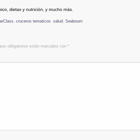
nico, dietas y nutrición, y mucho más.
arClass
,
cruceros tematicos
,
salud
,
Seabourn
os obligatorios están marcados con
*