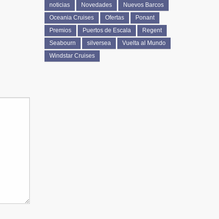
noticias
Novedades
Nuevos Barcos
Oceania Cruises
Ofertas
Ponant
Premios
Puertos de Escala
Regent
Seabourn
silversea
Vuelta al Mundo
Windstar Cruises