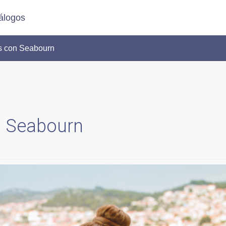
álogos
s con Seabourn
n Seabourn