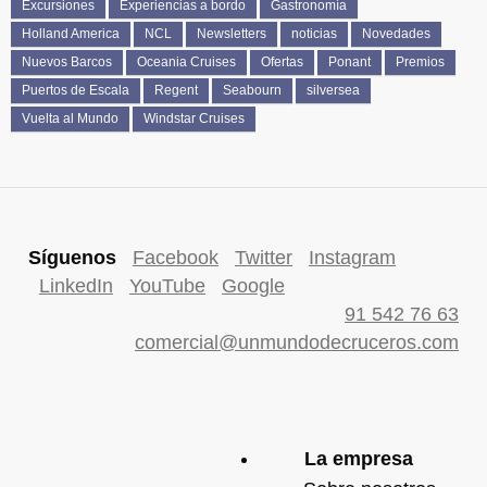
Excursiones
Experiencias a bordo
Gastronomía
Holland America
NCL
Newsletters
noticias
Novedades
Nuevos Barcos
Oceania Cruises
Ofertas
Ponant
Premios
Puertos de Escala
Regent
Seabourn
silversea
Vuelta al Mundo
Windstar Cruises
Síguenos
Facebook
Twitter
Instagram
LinkedIn
YouTube
Google
91 542 76 63
comercial@unmundodecruceros.com
La empresa