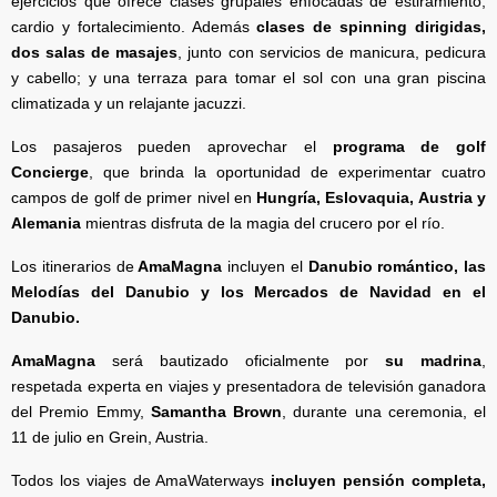
ejercicios que ofrece clases grupales enfocadas de estiramiento,
cardio y fortalecimiento. Además
clases de spinning dirigidas,
dos salas de masajes
, junto con servicios de manicura, pedicura
y cabello; y una terraza para tomar el sol con una gran piscina
climatizada y un relajante jacuzzi.
Los pasajeros pueden aprovechar el
programa de golf
Concierge
, que brinda la oportunidad de experimentar cuatro
campos de golf de primer nivel en
Hungría, Eslovaquia, Austria y
Alemania
mientras disfruta de la magia del crucero por el río.
Los itinerarios de
AmaMagna
incluyen el
Danubio romántico, las
Melodías del Danubio y los Mercados de Navidad en el
Danubio.
AmaMagna
será bautizado oficialmente por
su madrina
,
respetada experta en viajes y presentadora de televisión ganadora
del Premio Emmy,
Samantha Brown
, durante una ceremonia, el
11 de julio en Grein, Austria.
Todos los viajes de AmaWaterways
incluyen pensión completa,