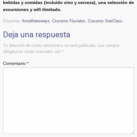
bebidas y comidas (incluido vino y cerveza), una selección de
excursiones y wifi ilimitado.
Etiquetas:
AmaWaterways
,
Cruceros Fluviales
,
Cruceros StarClass
Deja una respuesta
Tu dirección de correo electrónico no será publicada.
Los campos
obligatorios están marcados con
*
Comentario
*