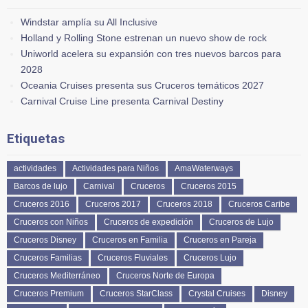
Windstar amplía su All Inclusive
Holland y Rolling Stone estrenan un nuevo show de rock
Uniworld acelera su expansión con tres nuevos barcos para
2028
Oceania Cruises presenta sus Cruceros temáticos 2027
Carnival Cruise Line presenta Carnival Destiny
Etiquetas
actividades
Actividades para Niños
AmaWaterways
Barcos de lujo
Carnival
Cruceros
Cruceros 2015
Cruceros 2016
Cruceros 2017
Cruceros 2018
Cruceros Caribe
Cruceros con Niños
Cruceros de expedición
Cruceros de Lujo
Cruceros Disney
Cruceros en Familia
Cruceros en Pareja
Cruceros Familias
Cruceros Fluviales
Cruceros Lujo
Cruceros Mediterráneo
Cruceros Norte de Europa
Cruceros Premium
Cruceros StarClass
Crystal Cruises
Disney