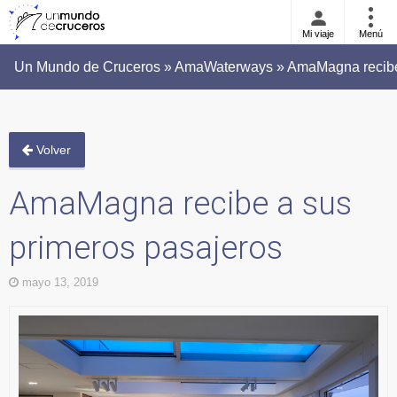
Mi viaje
Menú
Un Mundo de Cruceros » AmaWaterways » AmaMagna recibe 
Volver
AmaMagna recibe a sus
primeros pasajeros
mayo 13, 2019