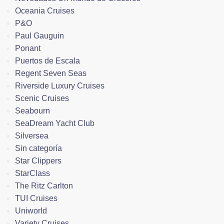
Oceania Cruises
P&O
Paul Gauguin
Ponant
Puertos de Escala
Regent Seven Seas
Riverside Luxury Cruises
Scenic Cruises
Seabourn
SeaDream Yacht Club
Silversea
Sin categoría
Star Clippers
StarClass
The Ritz Carlton
TUI Cruises
Uniworld
Variety Cruises