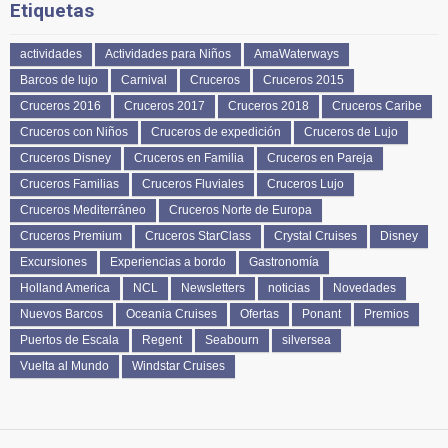
Etiquetas
actividades
Actividades para Niños
AmaWaterways
Barcos de lujo
Carnival
Cruceros
Cruceros 2015
Cruceros 2016
Cruceros 2017
Cruceros 2018
Cruceros Caribe
Cruceros con Niños
Cruceros de expedición
Cruceros de Lujo
Cruceros Disney
Cruceros en Familia
Cruceros en Pareja
Cruceros Familias
Cruceros Fluviales
Cruceros Lujo
Cruceros Mediterráneo
Cruceros Norte de Europa
Cruceros Premium
Cruceros StarClass
Crystal Cruises
Disney
Excursiones
Experiencias a bordo
Gastronomía
Holland America
NCL
Newsletters
noticias
Novedades
Nuevos Barcos
Oceania Cruises
Ofertas
Ponant
Premios
Puertos de Escala
Regent
Seabourn
silversea
Vuelta al Mundo
Windstar Cruises