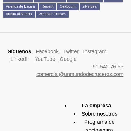
Puertos de Escala
Regent
Seabourn
silversea
Vuelta al Mundo
Windstar Cruises
Síguenos
Facebook
Twitter
Instagram
LinkedIn
YouTube
Google
91 542 76 63
comercial@unmundodecruceros.com
La empresa
Sobre nosotros
Programa de
socios/para