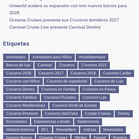
Uniworld acelera su expansión con tres nuevos barcos para
2028
Oceania Cruises presenta sus Cruceros temáticos 2027
Carnival Cruise Line presenta Carnival Destiny
Etiquetas
actividades
Actividades para Niños
AmaWaterways
Barcos de lujo
Carnival
Cruceros
Cruceros 2015
Cruceros 2016
Cruceros 2017
Cruceros 2018
Cruceros Caribe
Cruceros con Niños
Cruceros de expedición
Cruceros de Lujo
Cruceros Disney
Cruceros en Familia
Cruceros en Pareja
Cruceros Familias
Cruceros Fluviales
Cruceros Lujo
Cruceros Mediterráneo
Cruceros Norte de Europa
Cruceros Premium
Cruceros StarClass
Crystal Cruises
Disney
Excursiones
Experiencias a bordo
Gastronomía
Holland America
NCL
Newsletters
noticias
Novedades
Nuevos Barcos
Oceania Cruises
Ofertas
Ponant
Premios