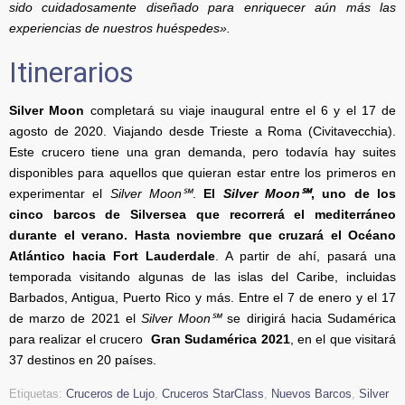
sido cuidadosamente diseñado para enriquecer aún más las
experiencias de nuestros huéspedes».
Itinerarios
Silver Moon
completará su viaje inaugural entre el 6 y el 17 de
agosto de 2020. Viajando desde Trieste a Roma (Civitavecchia).
Este crucero tiene una gran demanda, pero todavía hay suites
disponibles para aquellos que quieran estar entre los primeros en
experimentar el
Silver Moon℠
.
El
Silver Moon℠
, uno de los
cinco barcos de Silversea que recorrerá el mediterráneo
durante el verano. Hasta noviembre que cruzará el Océano
Atlántico hacia Fort Lauderdale
. A partir de ahí, pasará una
temporada visitando algunas de las islas del Caribe, incluidas
Barbados, Antigua, Puerto Rico y más. Entre el 7 de enero y el 17
de marzo de 2021 el
Silver Moon℠
se dirigirá hacia Sudamérica
para realizar el crucero
Gran Sudamérica 2021
, en el que visitará
37 destinos en 20 países.
Etiquetas:
Cruceros de Lujo
,
Cruceros StarClass
,
Nuevos Barcos
,
Silver