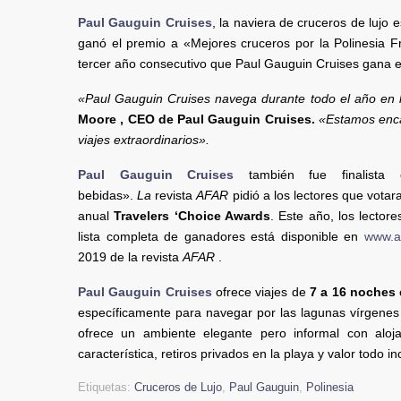
Paul Gauguin Cruises
, la naviera de cruceros de lujo 
ganó el premio a «Mejores cruceros por la Polinesia 
tercer año consecutivo que Paul Gauguin Cruises gana e
«Paul Gauguin Cruises navega durante todo el año en la
Moore , CEO de Paul Gauguin Cruises.
«Estamos enca
viajes extraordinarios».
Paul Gauguin Cruises
también fue finalista
bebidas».
La
revista
AFAR
pidió a los lectores que votar
anual
Travelers ‘Choice Awards
. Este año, los lector
lista completa de ganadores está disponible en
www.a
2019 de la revista
AFAR
.
Paul Gauguin Cruises
ofrece viajes de
7 a 16 noches e
específicamente para navegar por las lagunas vírgenes 
ofrece un ambiente elegante pero informal con aloja
característica, retiros privados en la playa y valor todo in
Etiquetas:
Cruceros de Lujo
,
Paul Gauguin
,
Polinesia