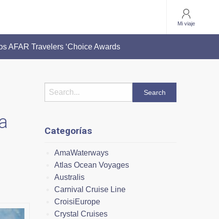
Mi viaje
ios AFAR Travelers ‘Choice Awards
a
Categorías
AmaWaterways
Atlas Ocean Voyages
Australis
Carnival Cruise Line
CroisiEurope
Crystal Cruises