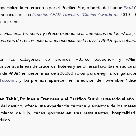
especializada en cruceros por el Pacífico Sur, a bordo del buque
Paul 
Francesa» en los
Premios AFAR Travelers ‘Choice Awards de
2019 . E
ste premio.
 Polinesia Francesa y ofrece experiencias auténticas en las islas»
, 
ntados de recibir este premio especial de la revista AFAR que celebr
 en las categorías de premios «Barco pequeño» y «Ali
an por sus líneas de cruceros, hoteles y aerolíneas favoritas en su cua
es de
AFAR
emitieron más de 200,000 votos para elegir a los galardo
far.com
, y los premios aparecen en la edición de noviembre / dic
n Tahití, Polinesia Francesa y el Pacífico Sur
durante todo el año.
del destino, ofrece una experiencia cercana y auténtica de los mares
miento de lujo, cenas gourmet en tres restaurantes, hospitalidad 
cluido.