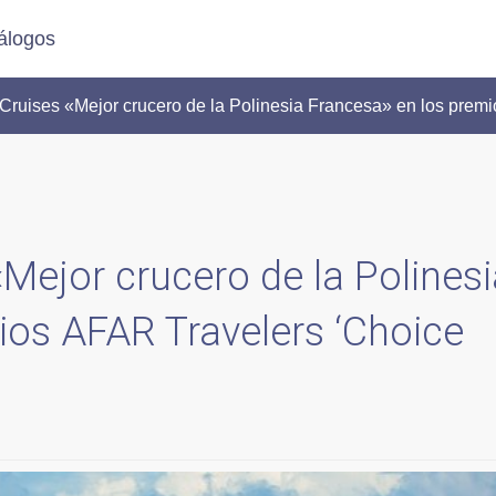
álogos
ruises «Mejor crucero de la Polinesia Francesa» en los prem
Mejor crucero de la Polinesi
ios AFAR Travelers ‘Choice