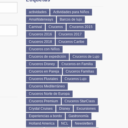
actividades
Actividades para Niños
AmaWaterways
Barcos de lujo
Carnival
Cruceros
Cruceros 2015
Cruceros 2016
Cruceros 2017
Cruceros 2018
Cruceros Caribe
Cruceros con Niños
Cruceros de expedición
Cruceros de Lujo
Cruceros Disney
Cruceros en Familia
Cruceros en Pareja
Cruceros Familias
Cruceros Fluviales
Cruceros Lujo
Cruceros Mediterráneo
Cruceros Norte de Europa
Cruceros Premium
Cruceros StarClass
Crystal Cruises
Disney
Excursiones
Experiencias a bordo
Gastronomía
Holland America
NCL
Newsletters