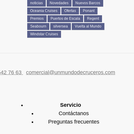
noticias
Novedades
Nuevos Barcos
Oceania Cruises
Ofertas
Ponant
Premios
Puertos de Escala
Regent
Seabourn
silversea
Vuelta al Mundo
Windstar Cruises
542 76 63
comercial@unmundodecruceros.com
Servicio
Contáctanos
Preguntas frecuentes