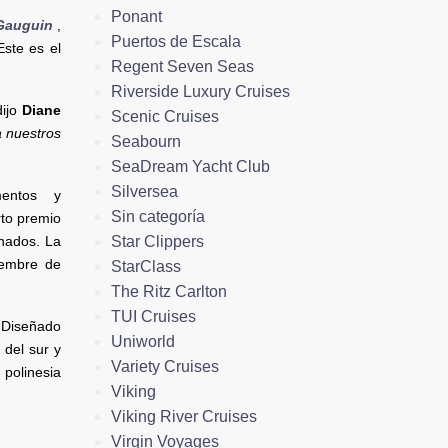
Ponant
Gauguin
,
Puertos de Escala
ste es el
Regent Seven Seas
Riverside Luxury Cruises
dijo
Diane
Scenic Cruises
a nuestros
Seabourn
SeaDream Yacht Club
Silversea
mentos y
Sin categoría
rto premio
Star Clippers
nados. La
iembre de
StarClass
The Ritz Carlton
TUI Cruises
 Diseñado
Uniworld
 del sur y
Variety Cruises
polinesia
Viking
Viking River Cruises
Virgin Voyages