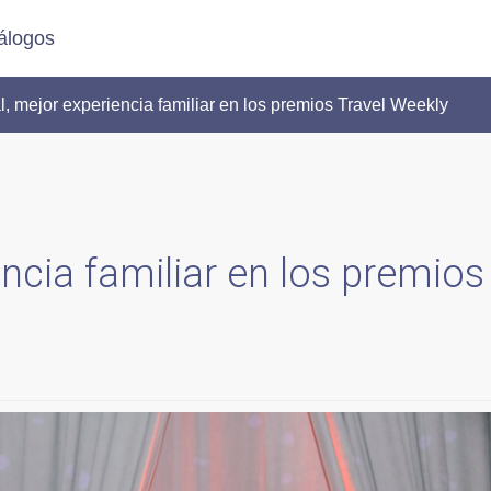
álogos
, mejor experiencia familiar en los premios Travel Weekly
encia familiar en los premios