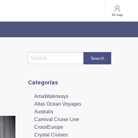
Mi viaje
Categorías
AmaWaterways
Atlas Ocean Voyages
Australis
Carnival Cruise Line
CroisiEurope
Crystal Cruises