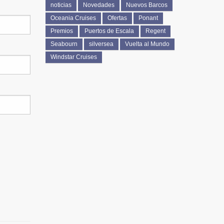
noticias
Novedades
Nuevos Barcos
Oceania Cruises
Ofertas
Ponant
Premios
Puertos de Escala
Regent
Seabourn
silversea
Vuelta al Mundo
Windstar Cruises