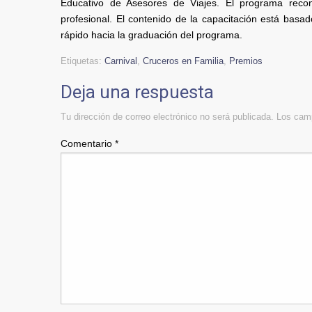
Educativo de Asesores de Viajes. El programa recon
profesional. El contenido de la capacitación está bas
rápido hacia la graduación del programa.
Etiquetas:
Carnival
,
Cruceros en Familia
,
Premios
Deja una respuesta
Tu dirección de correo electrónico no será publicada.
Los camp
Comentario
*