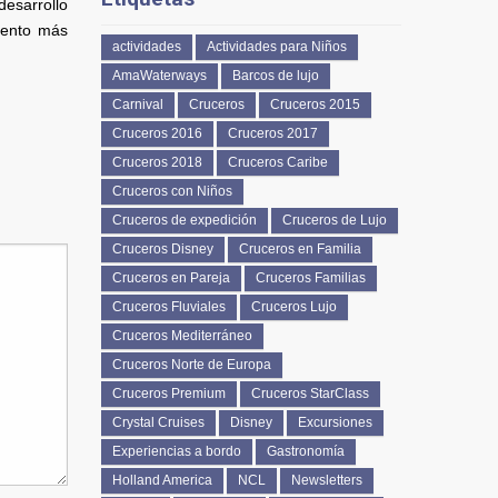
esarrollo
ciento más
actividades
Actividades para Niños
AmaWaterways
Barcos de lujo
Carnival
Cruceros
Cruceros 2015
Cruceros 2016
Cruceros 2017
Cruceros 2018
Cruceros Caribe
Cruceros con Niños
Cruceros de expedición
Cruceros de Lujo
Cruceros Disney
Cruceros en Familia
Cruceros en Pareja
Cruceros Familias
Cruceros Fluviales
Cruceros Lujo
Cruceros Mediterráneo
Cruceros Norte de Europa
Cruceros Premium
Cruceros StarClass
Crystal Cruises
Disney
Excursiones
Experiencias a bordo
Gastronomía
Holland America
NCL
Newsletters