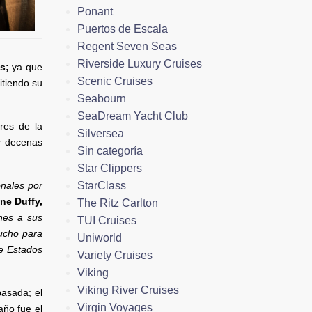
Ponant
Puertos de Escala
Regent Seven Seas
Riverside Luxury Cruises
s;
ya que
Scenic Cruises
itiendo su
Seabourn
SeaDream Yacht Club
res de la
Silversea
or decenas
Sin categoría
Star Clippers
StarClass
nales por
ne Duffy,
The Ritz Carlton
nes a sus
TUI Cruises
mucho para
Uniworld
e Estados
Variety Cruises
Viking
Viking River Cruises
asada; el
Virgin Voyages
año fue el