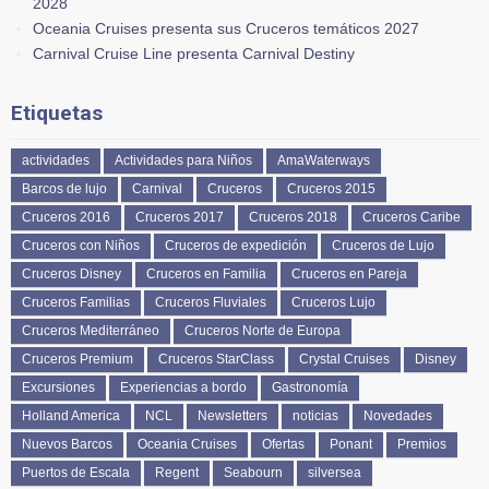
2028
Oceania Cruises presenta sus Cruceros temáticos 2027
Carnival Cruise Line presenta Carnival Destiny
Etiquetas
actividades
Actividades para Niños
AmaWaterways
Barcos de lujo
Carnival
Cruceros
Cruceros 2015
Cruceros 2016
Cruceros 2017
Cruceros 2018
Cruceros Caribe
Cruceros con Niños
Cruceros de expedición
Cruceros de Lujo
Cruceros Disney
Cruceros en Familia
Cruceros en Pareja
Cruceros Familias
Cruceros Fluviales
Cruceros Lujo
Cruceros Mediterráneo
Cruceros Norte de Europa
Cruceros Premium
Cruceros StarClass
Crystal Cruises
Disney
Excursiones
Experiencias a bordo
Gastronomía
Holland America
NCL
Newsletters
noticias
Novedades
Nuevos Barcos
Oceania Cruises
Ofertas
Ponant
Premios
Puertos de Escala
Regent
Seabourn
silversea