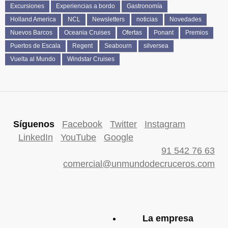
Excursiones
Experiencias a bordo
Gastronomía
Holland America
NCL
Newsletters
noticias
Novedades
Nuevos Barcos
Oceania Cruises
Ofertas
Ponant
Premios
Puertos de Escala
Regent
Seabourn
silversea
Vuelta al Mundo
Windstar Cruises
Síguenos
Facebook
Twitter
Instagram
LinkedIn
YouTube
Google
91 542 76 63
comercial@unmundodecruceros.com
La empresa