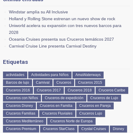
Windstar amplía su All Inclusive
Holland y Rolling Stone estrenan un nuevo show de rock
Uniworld acelera su expansión con tres nuevos barcos para
2028
Oceania Cruises presenta sus Cruceros temáticos 2027
Carnival Cruise Line presenta Carnival Destiny
Etiquetas
actividades
Actividades para Niños
AmaWaterways
Barcos de lujo
Carnival
Cruceros
Cruceros 2015
Cruceros 2016
Cruceros 2017
Cruceros 2018
Cruceros Caribe
Cruceros con Niños
Cruceros de expedición
Cruceros de Lujo
Cruceros Disney
Cruceros en Familia
Cruceros en Pareja
Cruceros Familias
Cruceros Fluviales
Cruceros Lujo
Cruceros Mediterráneo
Cruceros Norte de Europa
Cruceros Premium
Cruceros StarClass
Crystal Cruises
Disney