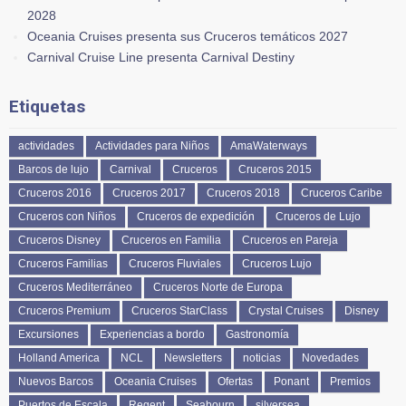
2028
Oceania Cruises presenta sus Cruceros temáticos 2027
Carnival Cruise Line presenta Carnival Destiny
Etiquetas
actividades
Actividades para Niños
AmaWaterways
Barcos de lujo
Carnival
Cruceros
Cruceros 2015
Cruceros 2016
Cruceros 2017
Cruceros 2018
Cruceros Caribe
Cruceros con Niños
Cruceros de expedición
Cruceros de Lujo
Cruceros Disney
Cruceros en Familia
Cruceros en Pareja
Cruceros Familias
Cruceros Fluviales
Cruceros Lujo
Cruceros Mediterráneo
Cruceros Norte de Europa
Cruceros Premium
Cruceros StarClass
Crystal Cruises
Disney
Excursiones
Experiencias a bordo
Gastronomía
Holland America
NCL
Newsletters
noticias
Novedades
Nuevos Barcos
Oceania Cruises
Ofertas
Ponant
Premios
Puertos de Escala
Regent
Seabourn
silversea