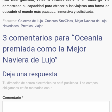
Con este galardón, Oceania Cruises reafirma su liderazgo. Ha
demostrado su capacidad para ofrecer a los viajeros una forma de
descubrir el mundo más pausada, inmersiva y sofisticada.
Etiquetas:
Cruceros de Lujo
,
Cruceros StarClass
,
Mejor Naviera de Lujo
,
Novedades
,
Premios
,
viajar
3 comentarios para “
Oceania
premiada como la Mejor
Naviera de Lujo
”
Deja una respuesta
Tu dirección de correo electrónico no será publicada.
Los campos
obligatorios están marcados con
*
Comentario
*