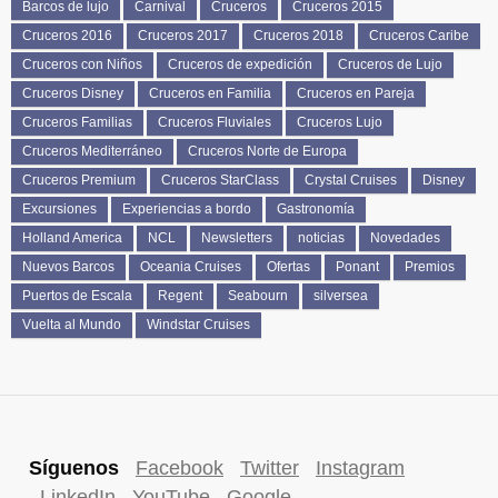
Barcos de lujo
Carnival
Cruceros
Cruceros 2015
Cruceros 2016
Cruceros 2017
Cruceros 2018
Cruceros Caribe
Cruceros con Niños
Cruceros de expedición
Cruceros de Lujo
Cruceros Disney
Cruceros en Familia
Cruceros en Pareja
Cruceros Familias
Cruceros Fluviales
Cruceros Lujo
Cruceros Mediterráneo
Cruceros Norte de Europa
Cruceros Premium
Cruceros StarClass
Crystal Cruises
Disney
Excursiones
Experiencias a bordo
Gastronomía
Holland America
NCL
Newsletters
noticias
Novedades
Nuevos Barcos
Oceania Cruises
Ofertas
Ponant
Premios
Puertos de Escala
Regent
Seabourn
silversea
Vuelta al Mundo
Windstar Cruises
Síguenos
Facebook
Twitter
Instagram
LinkedIn
YouTube
Google