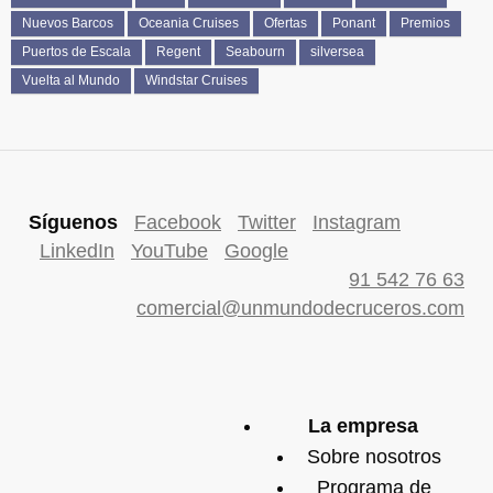
Nuevos Barcos
Oceania Cruises
Ofertas
Ponant
Premios
Puertos de Escala
Regent
Seabourn
silversea
Vuelta al Mundo
Windstar Cruises
Síguenos
Facebook
Twitter
Instagram
LinkedIn
YouTube
Google
91 542 76 63
comercial@unmundodecruceros.com
La empresa
Sobre nosotros
Programa de