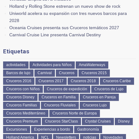
Holland y Rolling Stone estrenan un nuevo show de rock
Uniworld acelera su expansión con tres nuevos barcos para
2028
Oceania Cruises presenta sus Cruceros temáticos 2027
Carnival Cruise Line presenta Carnival Destiny
Etiquetas
actividades
Actividades para Niños
AmaWaterways
Barcos de lujo
Carnival
Cruceros
Cruceros 2015
Cruceros 2016
Cruceros 2017
Cruceros 2018
Cruceros Caribe
Cruceros con Niños
Cruceros de expedición
Cruceros de Lujo
Cruceros Disney
Cruceros en Familia
Cruceros en Pareja
Cruceros Familias
Cruceros Fluviales
Cruceros Lujo
Cruceros Mediterráneo
Cruceros Norte de Europa
Cruceros Premium
Cruceros StarClass
Crystal Cruises
Disney
Excursiones
Experiencias a bordo
Gastronomía
Holland America
NCL
Newsletters
noticias
Novedades