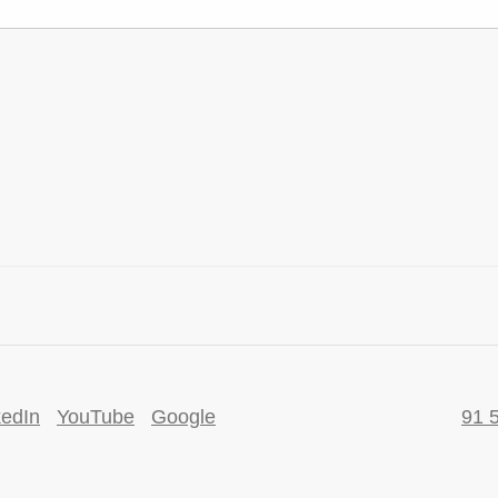
kedIn
YouTube
Google
91 