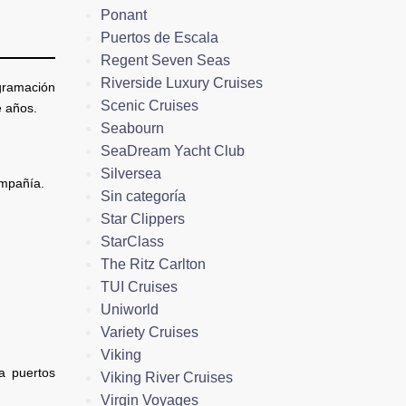
Ponant
Puertos de Escala
Regent Seven Seas
Riverside Luxury Cruises
ogramación
Scenic Cruises
e años.
Seabourn
SeaDream Yacht Club
Silversea
ompañía.
Sin categoría
Star Clippers
StarClass
The Ritz Carlton
TUI Cruises
Uniworld
Variety Cruises
Viking
a puertos
Viking River Cruises
Virgin Voyages