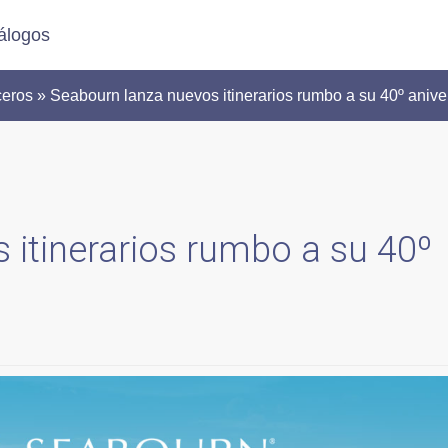
álogos
s » Seabourn lanza nuevos itinerarios rumbo a su 40º anive
 itinerarios rumbo a su 40º