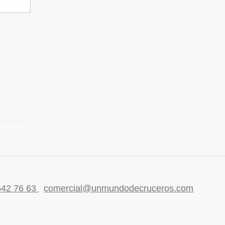
542 76 63
comercial@unmundodecruceros.com