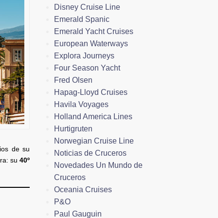
Disney Cruise Line
Emerald Spanic
Emerald Yacht Cruises
European Waterways
Explora Journeys
Four Season Yacht
Fred Olsen
Hapag-Lloyd Cruises
Havila Voyages
Holland America Lines
Hurtigruten
Norwegian Cruise Line
ios de su
Noticias de Cruceros
ra: su
40º
Novedades Un Mundo de
Cruceros
Oceania Cruises
P&O
Paul Gauguin