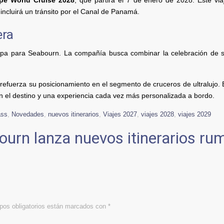
pe World Cruise 2028
, que partirá el 7 de enero de 2028. Este via
incluirá un tránsito por el Canal de Panamá.
era
a para Seabourn. La compañía busca combinar la celebración de su
 refuerza su posicionamiento en el segmento de cruceros de ultralujo. E
n el destino y una experiencia cada vez más personalizada a bordo.
ass
,
Novedades
,
nuevos itinerarios
,
Viajes 2027
,
viajes 2028
,
viajes 2029
ourn lanza nuevos itinerarios ru
os obligatorios están marcados con
*