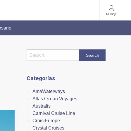
Mi viaje
rsario
Categorías
AmaWaterways
Atlas Ocean Voyages
Australis
Carnival Cruise Line
CroisiEurope
Crystal Cruises