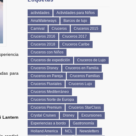
actividades
Actividades para Niños
AmaWaterways
Barcos de lujo
Carnival
Cruceros
Cruceros 2015
Cruceros 2016
Cruceros 2017
Cruceros 2018
Cruceros Caribe
Cruceros con Niños
xperiencia
Cruceros de expedición
Cruceros de Lujo
Cruceros Disney
Cruceros en Familia
ñadas para
Cruceros en Pareja
Cruceros Familias
Cruceros Fluviales
Cruceros Lujo
Cruceros Mediterráneo
Cruceros Norte de Europa
Cruceros Premium
Cruceros StarClass
Crystal Cruises
Disney
Excursiones
i Lantern
Experiencias a bordo
Gastronomía
Holland America
NCL
Newsletters