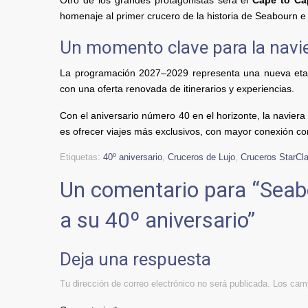
Otro de los grandes protagonistas será el
Cape to Ca
homenaje al primer crucero de la historia de Seabourn e 
Un momento clave para la navi
La programación 2027–2029 representa una nueva etap
con una oferta renovada de itinerarios y experiencias.
Con el aniversario número 40 en el horizonte, la naviera
es ofrecer viajes más exclusivos, con mayor conexión co
Etiquetas:
40º aniversario
,
Cruceros de Lujo
,
Cruceros StarCl
Un comentario para “
Seab
a su 40º aniversario
”
Deja una respuesta
Tu dirección de correo electrónico no será publicada.
Los camp