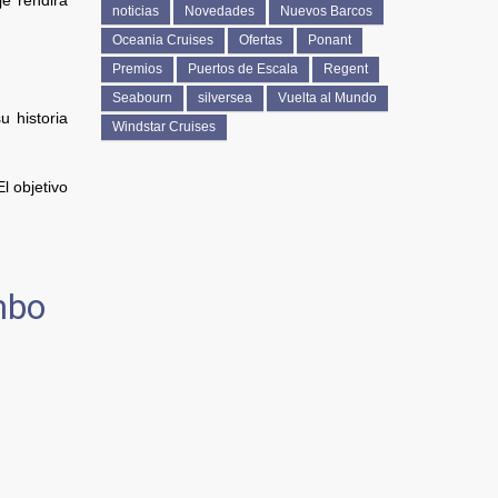
je rendirá
noticias
Novedades
Nuevos Barcos
Oceania Cruises
Ofertas
Ponant
Premios
Puertos de Escala
Regent
Seabourn
silversea
Vuelta al Mundo
 historia
Windstar Cruises
l objetivo
mbo