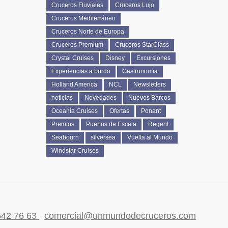
Cruceros Fluviales
Cruceros Lujo
Cruceros Mediterráneo
Cruceros Norte de Europa
Cruceros Premium
Cruceros StarClass
Crystal Cruises
Disney
Excursiones
Experiencias a bordo
Gastronomía
Holland America
NCL
Newsletters
noticias
Novedades
Nuevos Barcos
Oceania Cruises
Ofertas
Ponant
Premios
Puertos de Escala
Regent
Seabourn
silversea
Vuelta al Mundo
Windstar Cruises
542 76 63
comercial@unmundodecruceros.com