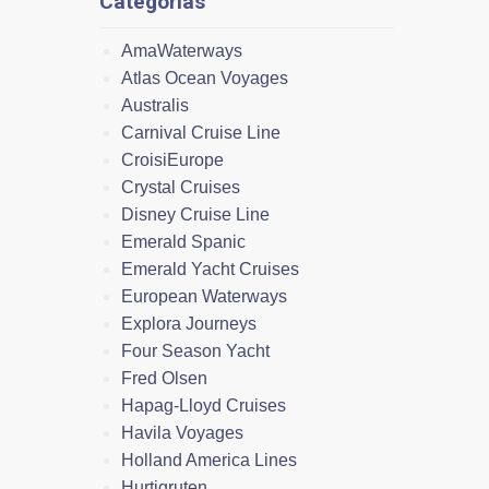
Categorías
AmaWaterways
Atlas Ocean Voyages
Australis
Carnival Cruise Line
CroisiEurope
Crystal Cruises
Disney Cruise Line
Emerald Spanic
Emerald Yacht Cruises
European Waterways
Explora Journeys
Four Season Yacht
Fred Olsen
Hapag-Lloyd Cruises
Havila Voyages
Holland America Lines
Hurtigruten