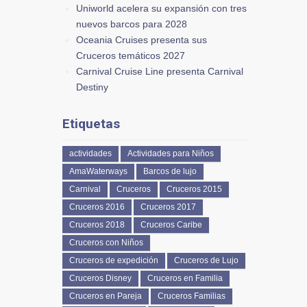
Uniworld acelera su expansión con tres
nuevos barcos para 2028
Oceania Cruises presenta sus
Cruceros temáticos 2027
Carnival Cruise Line presenta Carnival
Destiny
Etiquetas
actividades
Actividades para Niños
AmaWaterways
Barcos de lujo
Carnival
Cruceros
Cruceros 2015
Cruceros 2016
Cruceros 2017
Cruceros 2018
Cruceros Caribe
Cruceros con Niños
Cruceros de expedición
Cruceros de Lujo
Cruceros Disney
Cruceros en Familia
Cruceros en Pareja
Cruceros Familias