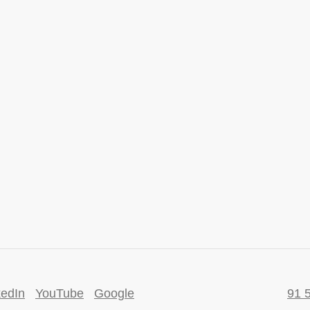
kedIn
YouTube
Google
91 