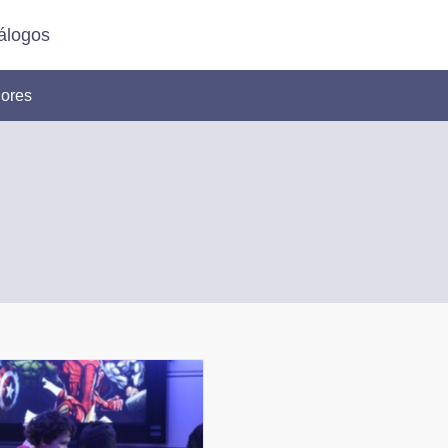
álogos
ores