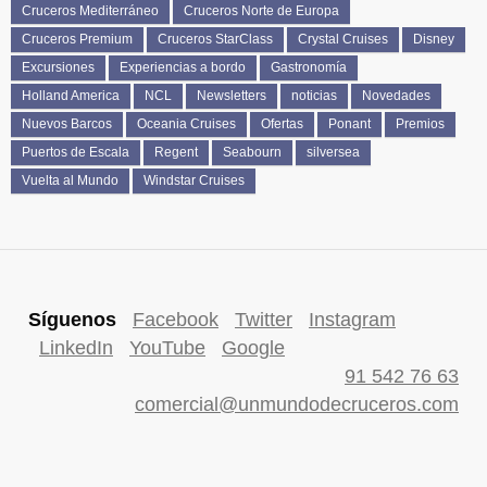
Cruceros Mediterráneo
Cruceros Norte de Europa
Cruceros Premium
Cruceros StarClass
Crystal Cruises
Disney
Excursiones
Experiencias a bordo
Gastronomía
Holland America
NCL
Newsletters
noticias
Novedades
Nuevos Barcos
Oceania Cruises
Ofertas
Ponant
Premios
Puertos de Escala
Regent
Seabourn
silversea
Vuelta al Mundo
Windstar Cruises
Síguenos
Facebook
Twitter
Instagram
LinkedIn
YouTube
Google
91 542 76 63
comercial@unmundodecruceros.com