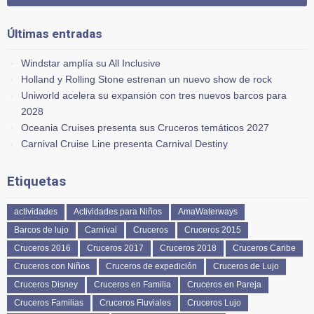
Últimas entradas
Windstar amplía su All Inclusive
Holland y Rolling Stone estrenan un nuevo show de rock
Uniworld acelera su expansión con tres nuevos barcos para
2028
Oceania Cruises presenta sus Cruceros temáticos 2027
Carnival Cruise Line presenta Carnival Destiny
Etiquetas
actividades
Actividades para Niños
AmaWaterways
Barcos de lujo
Carnival
Cruceros
Cruceros 2015
Cruceros 2016
Cruceros 2017
Cruceros 2018
Cruceros Caribe
Cruceros con Niños
Cruceros de expedición
Cruceros de Lujo
Cruceros Disney
Cruceros en Familia
Cruceros en Pareja
Cruceros Familias
Cruceros Fluviales
Cruceros Lujo