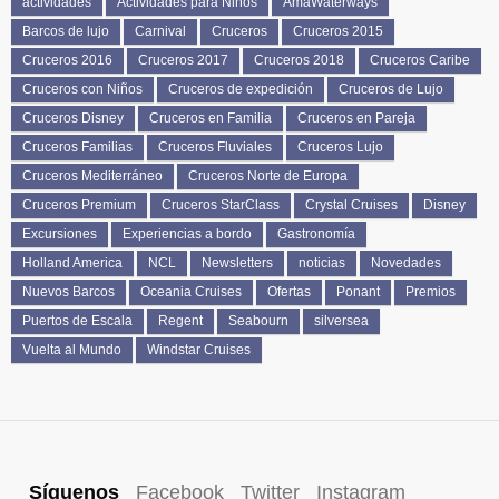
actividades
Actividades para Niños
AmaWaterways
Barcos de lujo
Carnival
Cruceros
Cruceros 2015
Cruceros 2016
Cruceros 2017
Cruceros 2018
Cruceros Caribe
Cruceros con Niños
Cruceros de expedición
Cruceros de Lujo
Cruceros Disney
Cruceros en Familia
Cruceros en Pareja
Cruceros Familias
Cruceros Fluviales
Cruceros Lujo
Cruceros Mediterráneo
Cruceros Norte de Europa
Cruceros Premium
Cruceros StarClass
Crystal Cruises
Disney
Excursiones
Experiencias a bordo
Gastronomía
Holland America
NCL
Newsletters
noticias
Novedades
Nuevos Barcos
Oceania Cruises
Ofertas
Ponant
Premios
Puertos de Escala
Regent
Seabourn
silversea
Vuelta al Mundo
Windstar Cruises
Síguenos
Facebook
Twitter
Instagram