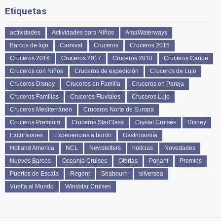
Etiquetas
actividades
Actividades para Niños
AmaWaterways
Barcos de lujo
Carnival
Cruceros
Cruceros 2015
Cruceros 2016
Cruceros 2017
Cruceros 2018
Cruceros Caribe
Cruceros con Niños
Cruceros de expedición
Cruceros de Lujo
Cruceros Disney
Cruceros en Familia
Cruceros en Pareja
Cruceros Familias
Cruceros Fluviales
Cruceros Lujo
Cruceros Mediterráneo
Cruceros Norte de Europa
Cruceros Premium
Cruceros StarClass
Crystal Cruises
Disney
Excursiones
Experiencias a bordo
Gastronomía
Holland America
NCL
Newsletters
noticias
Novedades
Nuevos Barcos
Oceania Cruises
Ofertas
Ponant
Premios
Puertos de Escala
Regent
Seabourn
silversea
Vuelta al Mundo
Windstar Cruises