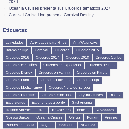
2028
Oceania Cruises presenta sus Cruceros temáticos 2027
Carnival Cruise Line presenta Carnival Destiny
Etiquetas
actividades
Actividades para Niños
AmaWaterways
Barcos de lujo
Carnival
Cruceros
Cruceros 2015
Cruceros 2016
Cruceros 2017
Cruceros 2018
Cruceros Caribe
Cruceros con Niños
Cruceros de expedición
Cruceros de Lujo
Cruceros Disney
Cruceros en Familia
Cruceros en Pareja
Cruceros Familias
Cruceros Fluviales
Cruceros Lujo
Cruceros Mediterráneo
Cruceros Norte de Europa
Cruceros Premium
Cruceros StarClass
Crystal Cruises
Disney
Excursiones
Experiencias a bordo
Gastronomía
Holland America
NCL
Newsletters
noticias
Novedades
Nuevos Barcos
Oceania Cruises
Ofertas
Ponant
Premios
Puertos de Escala
Regent
Seabourn
silversea