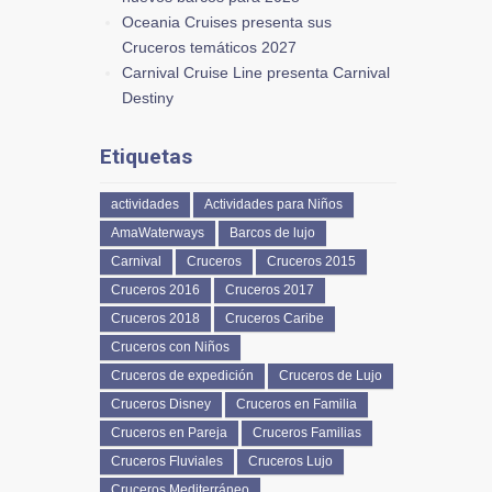
Oceania Cruises presenta sus
Cruceros temáticos 2027
Carnival Cruise Line presenta Carnival
Destiny
Etiquetas
actividades
Actividades para Niños
AmaWaterways
Barcos de lujo
Carnival
Cruceros
Cruceros 2015
Cruceros 2016
Cruceros 2017
Cruceros 2018
Cruceros Caribe
Cruceros con Niños
Cruceros de expedición
Cruceros de Lujo
Cruceros Disney
Cruceros en Familia
Cruceros en Pareja
Cruceros Familias
Cruceros Fluviales
Cruceros Lujo
Cruceros Mediterráneo