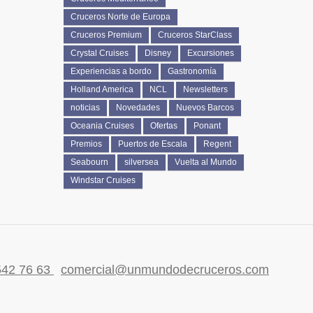
Cruceros Norte de Europa
Cruceros Premium
Cruceros StarClass
Crystal Cruises
Disney
Excursiones
Experiencias a bordo
Gastronomía
Holland America
NCL
Newsletters
noticias
Novedades
Nuevos Barcos
Oceania Cruises
Ofertas
Ponant
Premios
Puertos de Escala
Regent
Seabourn
silversea
Vuelta al Mundo
Windstar Cruises
542 76 63
comercial@unmundodecruceros.com