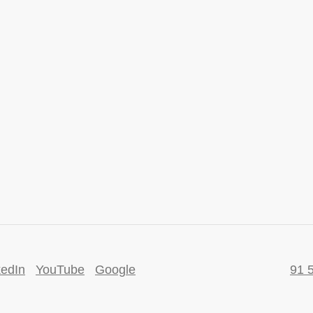
kedIn
YouTube
Google
91 