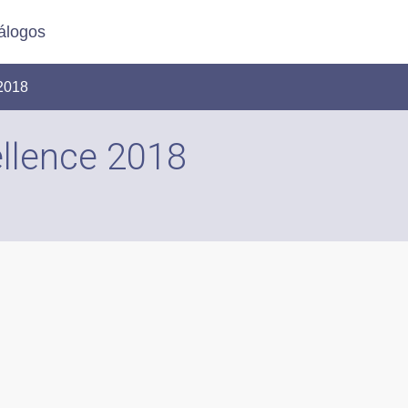
álogos
2018
llence 2018