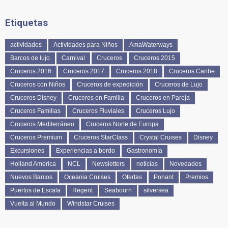
Etiquetas
actividades
Actividades para Niños
AmaWaterways
Barcos de lujo
Carnival
Cruceros
Cruceros 2015
Cruceros 2016
Cruceros 2017
Cruceros 2018
Cruceros Caribe
Cruceros con Niños
Cruceros de expedición
Cruceros de Lujo
Cruceros Disney
Cruceros en Familia
Cruceros en Pareja
Cruceros Familias
Cruceros Fluviales
Cruceros Lujo
Cruceros Mediterráneo
Cruceros Norte de Europa
Cruceros Premium
Cruceros StarClass
Crystal Cruises
Disney
Excursiones
Experiencias a bordo
Gastronomía
Holland America
NCL
Newsletters
noticias
Novedades
Nuevos Barcos
Oceania Cruises
Ofertas
Ponant
Premios
Puertos de Escala
Regent
Seabourn
silversea
Vuelta al Mundo
Windstar Cruises