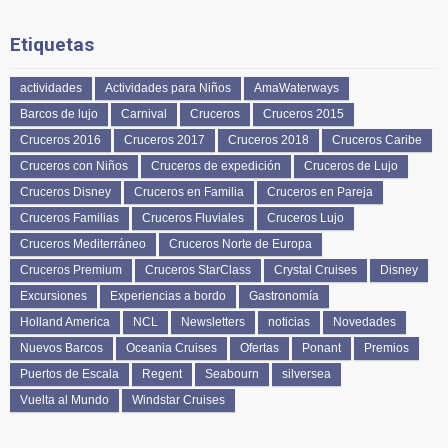
Etiquetas
actividades
Actividades para Niños
AmaWaterways
Barcos de lujo
Carnival
Cruceros
Cruceros 2015
Cruceros 2016
Cruceros 2017
Cruceros 2018
Cruceros Caribe
Cruceros con Niños
Cruceros de expedición
Cruceros de Lujo
Cruceros Disney
Cruceros en Familia
Cruceros en Pareja
Cruceros Familias
Cruceros Fluviales
Cruceros Lujo
Cruceros Mediterráneo
Cruceros Norte de Europa
Cruceros Premium
Cruceros StarClass
Crystal Cruises
Disney
Excursiones
Experiencias a bordo
Gastronomía
Holland America
NCL
Newsletters
noticias
Novedades
Nuevos Barcos
Oceania Cruises
Ofertas
Ponant
Premios
Puertos de Escala
Regent
Seabourn
silversea
Vuelta al Mundo
Windstar Cruises