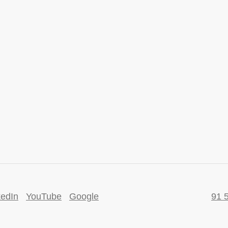
kedIn
YouTube
Google
91 