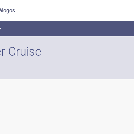
álogos
e
r Cruise