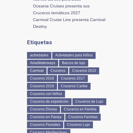
Oceania Cruises presenta sus
Cruceros temáticos 2027
Carnival Cruise Line presenta Carnival
Destiny
Etiquetas
actividades
Actividades para Niños
AmaWaterways
Barcos de lujo
Carnival
Cruceros
Cruceros 2015
Cruceros 2016
Cruceros 2017
Cruceros 2018
Cruceros Caribe
Cruceros con Niños
Cruceros de expedición
Cruceros de Lujo
Cruceros Disney
Cruceros en Familia
Cruceros en Pareja
Cruceros Familias
Cruceros Fluviales
Cruceros Lujo
Cruceros Mediterráneo