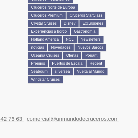
Cruceros Norte de Europa
Cruceros Premium
Cruceros StarClass
Crystal Cruises
Disney
Excursiones
Experiencias a bordo
Gastronomía
Holland America
NCL
Newsletters
noticias
Novedades
Nuevos Barcos
Oceania Cruises
Ofertas
Ponant
Premios
Puertos de Escala
Regent
Seabourn
silversea
Vuelta al Mundo
Windstar Cruises
542 76 63
comercial@unmundodecruceros.com