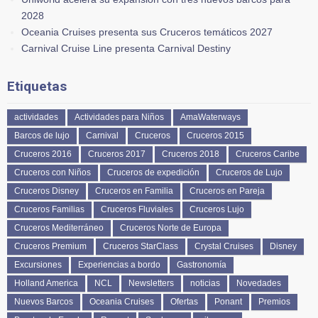
2028
Oceania Cruises presenta sus Cruceros temáticos 2027
Carnival Cruise Line presenta Carnival Destiny
Etiquetas
actividades
Actividades para Niños
AmaWaterways
Barcos de lujo
Carnival
Cruceros
Cruceros 2015
Cruceros 2016
Cruceros 2017
Cruceros 2018
Cruceros Caribe
Cruceros con Niños
Cruceros de expedición
Cruceros de Lujo
Cruceros Disney
Cruceros en Familia
Cruceros en Pareja
Cruceros Familias
Cruceros Fluviales
Cruceros Lujo
Cruceros Mediterráneo
Cruceros Norte de Europa
Cruceros Premium
Cruceros StarClass
Crystal Cruises
Disney
Excursiones
Experiencias a bordo
Gastronomía
Holland America
NCL
Newsletters
noticias
Novedades
Nuevos Barcos
Oceania Cruises
Ofertas
Ponant
Premios