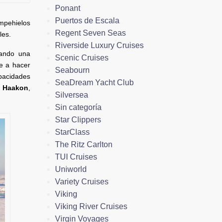
Ponant
Puertos de Escala
mpehielos
Regent Seven Seas
les.
Riverside Luxury Cruises
eando una
Scenic Cruises
e a hacer
Seabourn
pacidades
SeaDream Yacht Club
s Haakon
,
Silversea
Sin categoría
Star Clippers
StarClass
The Ritz Carlton
TUI Cruises
Uniworld
Variety Cruises
Viking
Viking River Cruises
Virgin Voyages