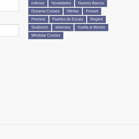
noticias
Novedades
Nuevos Barcos
Oceania Cruises
Ofertas
Ponant
Premios
Puertos de Escala
Regent
Seabourn
silversea
Vuelta al Mundo
Windstar Cruises