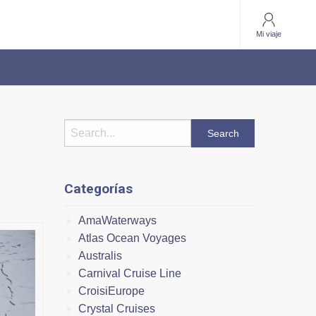
Mi viaje
Categorías
AmaWaterways
Atlas Ocean Voyages
Australis
Carnival Cruise Line
CroisiEurope
Crystal Cruises