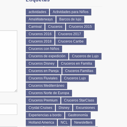
actividades
Actividades para Niños
AmaWaterways
Barcos de lujo
Carnival
Cruceros
Cruceros 2015
Cruceros 2016
Cruceros 2017
Cruceros 2018
Cruceros Caribe
Cruceros con Niños
Cruceros de expedición
Cruceros de Lujo
Cruceros Disney
Cruceros en Familia
Cruceros en Pareja
Cruceros Familias
Cruceros Fluviales
Cruceros Lujo
Cruceros Mediterráneo
Cruceros Norte de Europa
Cruceros Premium
Cruceros StarClass
Crystal Cruises
Disney
Excursiones
Experiencias a bordo
Gastronomía
Holland America
NCL
Newsletters