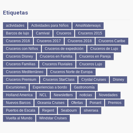
Etiquetas
actividades
Actividades para Niños
AmaWaterways
Barcos de lujo
Carnival
Cruceros
Cruceros 2015
Cruceros 2016
Cruceros 2017
Cruceros 2018
Cruceros Caribe
Cruceros con Niños
Cruceros de expedición
Cruceros de Lujo
Cruceros Disney
Cruceros en Familia
Cruceros en Pareja
Cruceros Familias
Cruceros Fluviales
Cruceros Lujo
Cruceros Mediterráneo
Cruceros Norte de Europa
Cruceros Premium
Cruceros StarClass
Crystal Cruises
Disney
Excursiones
Experiencias a bordo
Gastronomía
Holland America
NCL
Newsletters
noticias
Novedades
Nuevos Barcos
Oceania Cruises
Ofertas
Ponant
Premios
Puertos de Escala
Regent
Seabourn
silversea
Vuelta al Mundo
Windstar Cruises