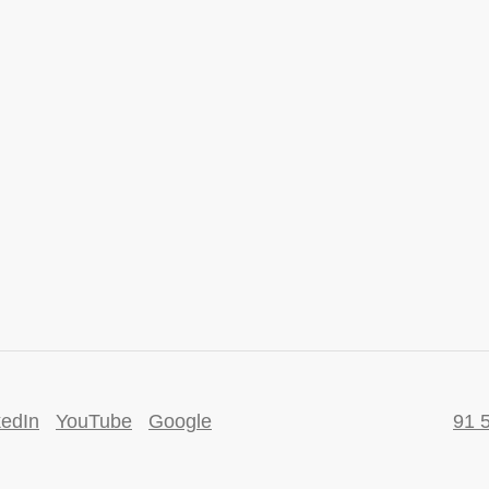
kedIn
YouTube
Google
91 