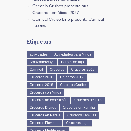
Oceania Cruises presenta sus
Cruceros temáticos 2027
Carnival Cruise Line presenta Carnival
Destiny
Etiquetas
actividades
Actividades para Niños
AmaWaterways
Barcos de lujo
Carnival
Cruceros
Cruceros 2015
Cruceros 2016
Cruceros 2017
Cruceros 2018
Cruceros Caribe
Cruceros con Niños
Cruceros de expedición
Cruceros de Lujo
Cruceros Disney
Cruceros en Familia
Cruceros en Pareja
Cruceros Familias
Cruceros Fluviales
Cruceros Lujo
Cruceros Mediterráneo