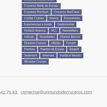
Cruceros Norte de Europa
Cruceros Premium
Cruceros StarClass
Crystal Cruises
Disney
Excursiones
Experiencias a bordo
Gastronomía
Holland America
NCL
Newsletters
noticias
Novedades
Nuevos Barcos
Oceania Cruises
Ofertas
Ponant
Premios
Puertos de Escala
Regent
Seabourn
silversea
Vuelta al Mundo
Windstar Cruises
542 76 63
comercial@unmundodecruceros.com