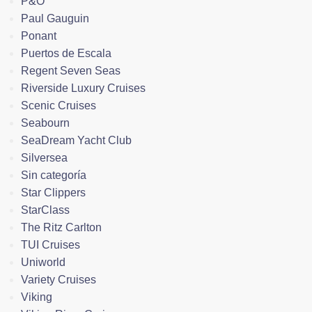
P&O
Paul Gauguin
Ponant
Puertos de Escala
Regent Seven Seas
Riverside Luxury Cruises
Scenic Cruises
Seabourn
SeaDream Yacht Club
Silversea
Sin categoría
Star Clippers
StarClass
The Ritz Carlton
TUI Cruises
Uniworld
Variety Cruises
Viking