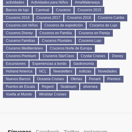
actividades
Actividades para Niños
AmaWaterways
Barcos de lujo
Carnival
Cruceros
Cruceros 2015
Cruceros 2016
Cruceros 2017
Cruceros 2018
Cruceros Caribe
Cruceros con Niños
Cruceros de expedición
Cruceros de Lujo
Cruceros Disney
Cruceros en Familia
Cruceros en Pareja
Cruceros Familias
Cruceros Fluviales
Cruceros Lujo
Cruceros Mediterráneo
Cruceros Norte de Europa
Cruceros Premium
Cruceros StarClass
Crystal Cruises
Disney
Excursiones
Experiencias a bordo
Gastronomía
Holland America
NCL
Newsletters
noticias
Novedades
Nuevos Barcos
Oceania Cruises
Ofertas
Ponant
Premios
Puertos de Escala
Regent
Seabourn
silversea
Vuelta al Mundo
Windstar Cruises