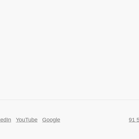
kedIn
YouTube
Google
91 