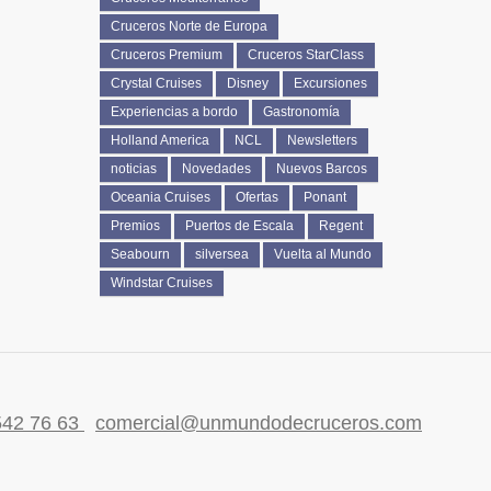
Cruceros Norte de Europa
Cruceros Premium
Cruceros StarClass
Crystal Cruises
Disney
Excursiones
Experiencias a bordo
Gastronomía
Holland America
NCL
Newsletters
noticias
Novedades
Nuevos Barcos
Oceania Cruises
Ofertas
Ponant
Premios
Puertos de Escala
Regent
Seabourn
silversea
Vuelta al Mundo
Windstar Cruises
542 76 63
comercial@unmundodecruceros.com