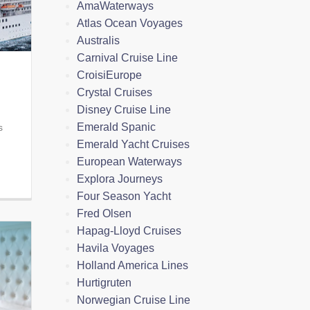
AmaWaterways
Atlas Ocean Voyages
Australis
Carnival Cruise Line
CroisiEurope
Crystal Cruises
Disney Cruise Line
Emerald Spanic
s
Emerald Yacht Cruises
European Waterways
Explora Journeys
Four Season Yacht
Fred Olsen
Hapag-Lloyd Cruises
Havila Voyages
Holland America Lines
Hurtigruten
Norwegian Cruise Line