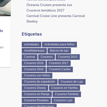
Oceania Cruises presenta sus
Cruceros temáticos 2027
Carnival Cruise Line presenta Carnival
Destiny
do
Etiquetas
actividades
Actividades para Niños
del
AmaWaterways
Barcos de lujo
.
Carnival
Cruceros
Cruceros 2015
Cruceros 2016
Cruceros 2017
Cruceros 2018
Cruceros Caribe
Cruceros con Niños
Cruceros de expedición
Cruceros de Lujo
Cruceros Disney
Cruceros en Familia
Cruceros en Pareja
Cruceros Familias
Cruceros Fluviales
Cruceros Lujo
Cruceros Mediterráneo