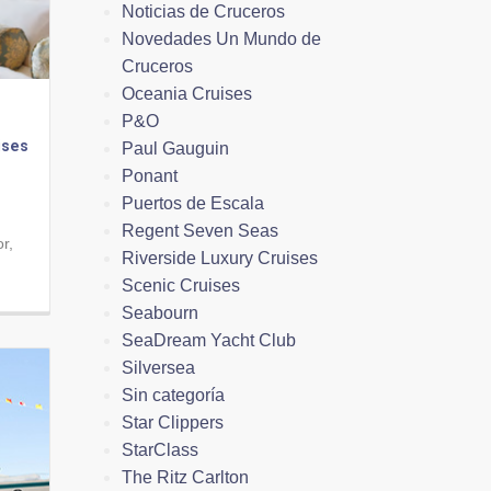
Noticias de Cruceros
Novedades Un Mundo de
Cruceros
Oceania Cruises
P&O
ises
Paul Gauguin
Ponant
Puertos de Escala
Regent Seven Seas
r,
Riverside Luxury Cruises
Scenic Cruises
Seabourn
SeaDream Yacht Club
Silversea
Sin categoría
Star Clippers
StarClass
The Ritz Carlton