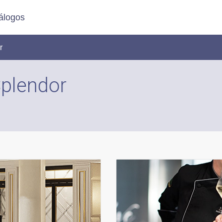
álogos
r
plendor