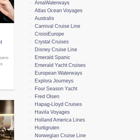
AmaWaterways
Atlas Ocean Voyages
Australis
Carnival Cruise Line
CroisiEurope
Crystal Cruises
l
Disney Cruise Line
Emerald Spanic
ucero
es
Emerald Yacht Cruises
European Waterways
Explora Journeys
Four Season Yacht
Fred Olsen
Hapag-Lloyd Cruises
Havila Voyages
Holland America Lines
Hurtigruten
Norwegian Cruise Line