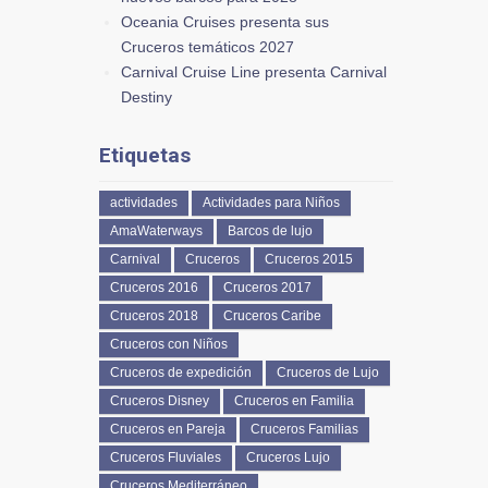
Oceania Cruises presenta sus
Cruceros temáticos 2027
Carnival Cruise Line presenta Carnival
Destiny
Etiquetas
actividades
Actividades para Niños
AmaWaterways
Barcos de lujo
Carnival
Cruceros
Cruceros 2015
Cruceros 2016
Cruceros 2017
Cruceros 2018
Cruceros Caribe
Cruceros con Niños
Cruceros de expedición
Cruceros de Lujo
Cruceros Disney
Cruceros en Familia
Cruceros en Pareja
Cruceros Familias
Cruceros Fluviales
Cruceros Lujo
Cruceros Mediterráneo