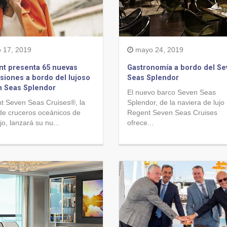
o 17, 2019
mayo 24, 2019
t presenta 65 nuevas
Gastronomía a bordo del S
siones a bordo del lujoso
Seas Splendor
n Seas Splendor
El nuevo barco Seven Seas
t Seven Seas Cruises®, la
Splendor, de la naviera de lujo
 de cruceros oceánicos de
Regent Seven Seas Cruises
ujo, lanzará su nu...
ofrece...