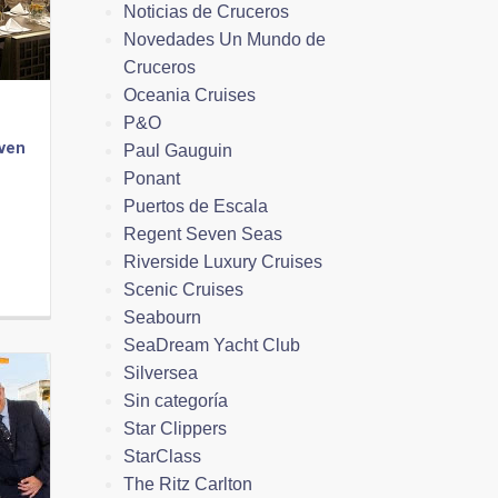
Noticias de Cruceros
Novedades Un Mundo de
Cruceros
Oceania Cruises
P&O
even
Paul Gauguin
Ponant
Puertos de Escala
Regent Seven Seas
Riverside Luxury Cruises
Scenic Cruises
Seabourn
SeaDream Yacht Club
Silversea
Sin categoría
Star Clippers
StarClass
The Ritz Carlton