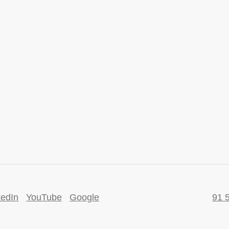
kedIn
YouTube
Google
91 