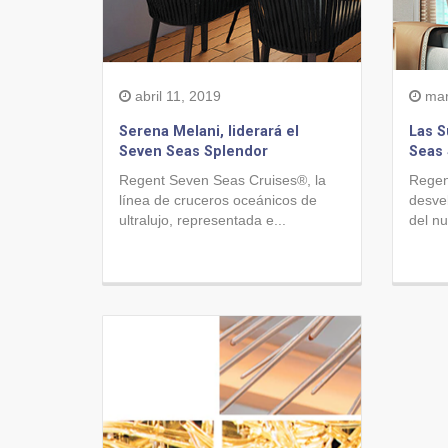
abril 11, 2019
mar
Serena Melani, liderará el
Las S
Seven Seas Splendor
Seas
Regent Seven Seas Cruises®, la
Regen
línea de cruceros oceánicos de
desve
ultralujo, representada e...
del n