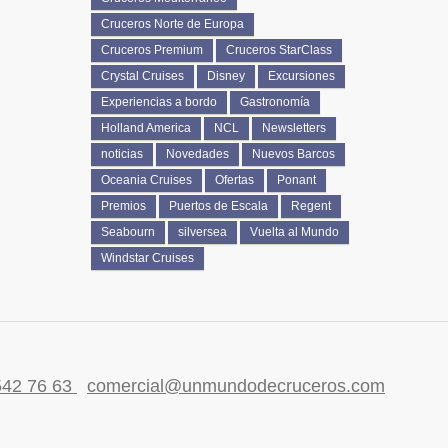
Cruceros Norte de Europa
Cruceros Premium
Cruceros StarClass
Crystal Cruises
Disney
Excursiones
Experiencias a bordo
Gastronomía
Holland America
NCL
Newsletters
noticias
Novedades
Nuevos Barcos
Oceania Cruises
Ofertas
Ponant
Premios
Puertos de Escala
Regent
Seabourn
silversea
Vuelta al Mundo
Windstar Cruises
542 76 63
comercial@unmundodecruceros.com