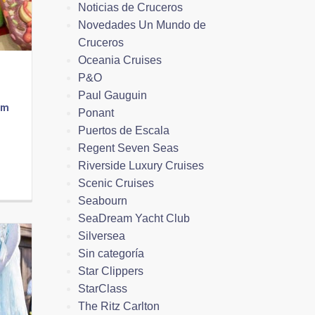
Noticias de Cruceros
Novedades Un Mundo de
Cruceros
Oceania Cruises
P&O
Paul Gauguin
am
Ponant
Puertos de Escala
Regent Seven Seas
.
Riverside Luxury Cruises
Scenic Cruises
Seabourn
SeaDream Yacht Club
Silversea
Sin categoría
Star Clippers
StarClass
The Ritz Carlton