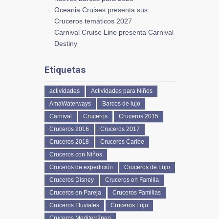
Oceania Cruises presenta sus
Cruceros temáticos 2027
Carnival Cruise Line presenta Carnival
Destiny
Etiquetas
actividades
Actividades para Niños
AmaWaterways
Barcos de lujo
Carnival
Cruceros
Cruceros 2015
Cruceros 2016
Cruceros 2017
Cruceros 2018
Cruceros Caribe
Cruceros con Niños
Cruceros de expedición
Cruceros de Lujo
Cruceros Disney
Cruceros en Familia
Cruceros en Pareja
Cruceros Familias
Cruceros Fluviales
Cruceros Lujo
Cruceros Mediterráneo