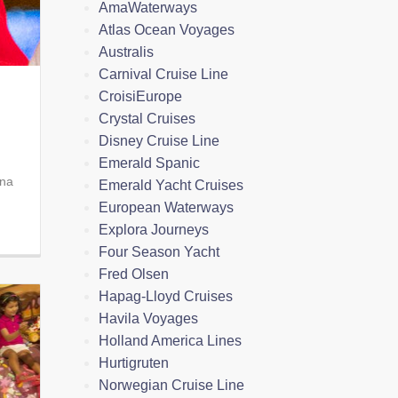
AmaWaterways
Atlas Ocean Voyages
Australis
Carnival Cruise Line
CroisiEurope
Crystal Cruises
Disney Cruise Line
Emerald Spanic
una
Emerald Yacht Cruises
European Waterways
Explora Journeys
Four Season Yacht
Fred Olsen
Hapag-Lloyd Cruises
Havila Voyages
Holland America Lines
Hurtigruten
Norwegian Cruise Line