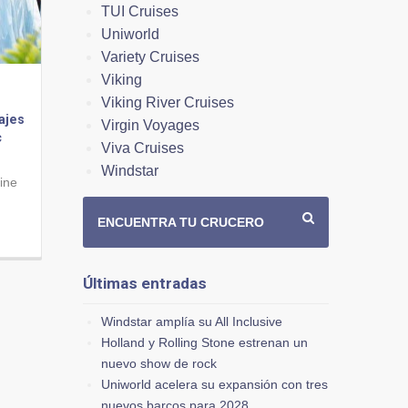
TUI Cruises
Uniworld
Variety Cruises
Viking
Viking River Cruises
ajes
Virgin Voyages
c
Viva Cruises
Windstar
ine
ENCUENTRA TU CRUCERO
Últimas entradas
Windstar amplía su All Inclusive
Holland y Rolling Stone estrenan un
nuevo show de rock
Uniworld acelera su expansión con tres
nuevos barcos para 2028