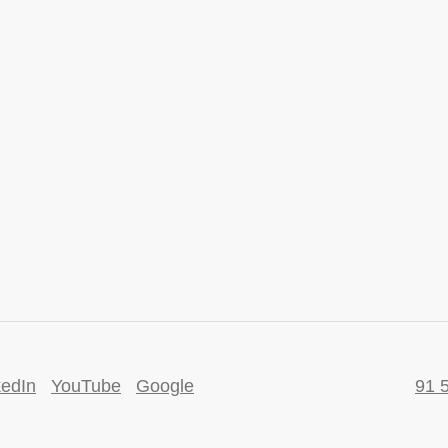
kedIn
YouTube
Google
91 