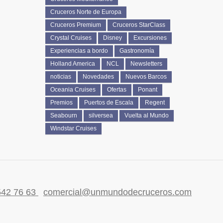
Cruceros Norte de Europa
Cruceros Premium
Cruceros StarClass
Crystal Cruises
Disney
Excursiones
Experiencias a bordo
Gastronomía
Holland America
NCL
Newsletters
noticias
Novedades
Nuevos Barcos
Oceania Cruises
Ofertas
Ponant
Premios
Puertos de Escala
Regent
Seabourn
silversea
Vuelta al Mundo
Windstar Cruises
542 76 63
comercial@unmundodecruceros.com