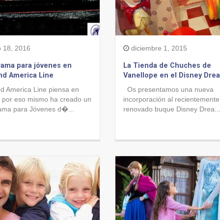
o 18, 2016
diciembre 1, 2015
ama para jóvenes en
La Tienda de Chuches de
nd America Line
Vanellope en el Disney Dre
nd America Line piensa en
Os presentamos una nueva
y por eso mismo ha creado un
incorporación al recientemente
ama para Jóvenes d�...
renovado buque Disney Drea..