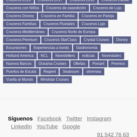
Cruceros 2016
Cruceros 2017
Cruceros 2018
Cruceros Caribe
Cruceros con Niños
Cruceros de expedición
Cruceros de Lujo
Cruceros Disney
Cruceros en Familia
Cruceros en Pareja
Cruceros Familias
Cruceros Fluviales
Cruceros Lujo
Cruceros Mediterráneo
Cruceros Norte de Europa
Cruceros Premium
Cruceros StarClass
Crystal Cruises
Disney
Excursiones
Experiencias a bordo
Gastronomía
Holland America
NCL
Newsletters
noticias
Novedades
Nuevos Barcos
Oceania Cruises
Ofertas
Ponant
Premios
Puertos de Escala
Regent
Seabourn
silversea
Vuelta al Mundo
Windstar Cruises
Síguenos
Facebook
Twitter
Instagram
LinkedIn
YouTube
Google
91 542 76 63